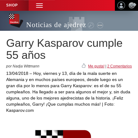
SHOP
TOGGLE
NAVIGATION
Noticias de ajedrez
Garry Kasparov cumple
55 años
por Nadja Wittmann
Me gusta!
|
2 Comentarios
13/04/2018 – Hoy, viernes y 13, día de la mala suerte en
Alemania y en muchos países europeos, desde luego es un
gran día por lo menos para Garry Kasparov: es el de su 55
cumpleaños. Ha llegado a ser para algunos el mejor y, sin duda
alguna, uno de los mejores ajedrecistas de la historia. ¡Feliz
cumpleaños, Garry! ¡Que cumplas muchos más! | Foto:
Kasparov.com