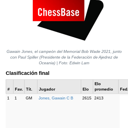
Gawain Jones, el campeón del Memorial Bob Wade 2021, junto
con Paul Spiller (Presidente de la Federación de Ajedrez de
Oceania) | Foto: Edwin Lam
Clasificación final
Elo
#
Fav.
Tít.
Jugador
Elo
promedio
Fed
1
1
GM
Jones, Gawain C B
2615
2413