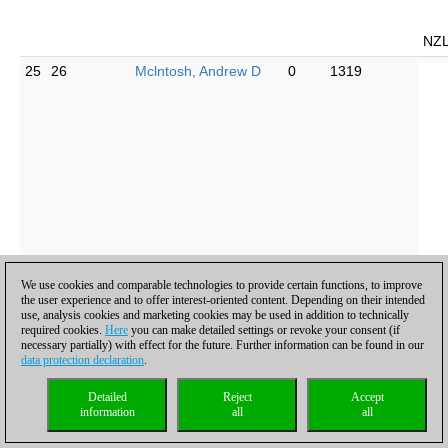
NZ
25
26
Mclntosh, Andrew D
0
1319
We use cookies and comparable technologies to provide certain functions, to improve
the user experience and to offer interest-oriented content. Depending on their intended
use, analysis cookies and marketing cookies may be used in addition to technically
required cookies.
Here
you can make detailed settings or revoke your consent (if
necessary partially) with effect for the future. Further information can be found in our
data protection declaration
.
Detailed
Reject
Accept
information
all
all