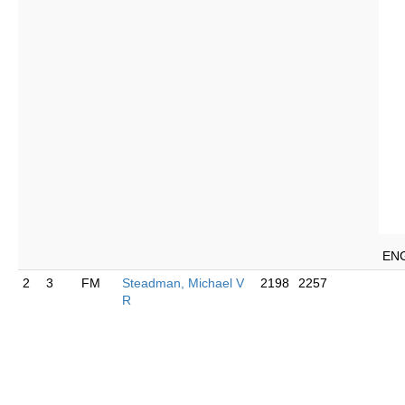
EN
2
3
FM
Steadman, Michael V
2198
2257
R