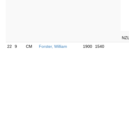
NZ
22
9
CM
Forster, William
1900
1540