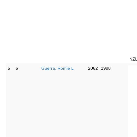
NZ
5
6
Guerra, Romie L
2062
1998