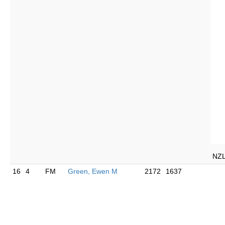
NZ
16
4
FM
Green, Ewen M
2172
1637