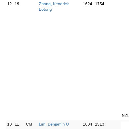
12
19
Zhang, Kendrick
1624
1754
Botong
NZ
13
11
CM
Lim, Benjamin U
1834
1913