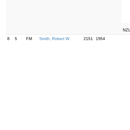
NZ
8
5
FM
Smith, Robert W
2151
1954