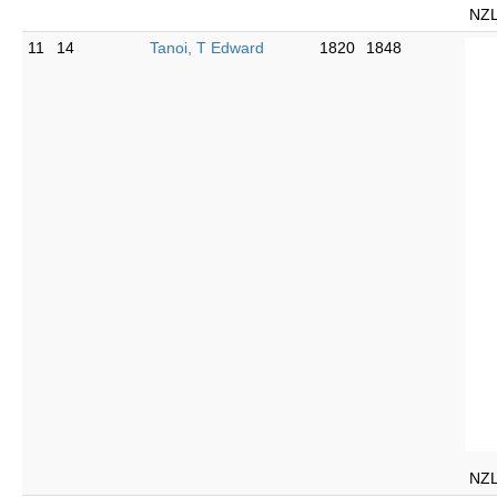
NZ
11
14
Tanoi, T Edward
1820
1848
NZ