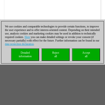
We use cookies and comparable technologies to provide certain functions, to improve
the user experience and to offer interest-oriented content. Depending on their intended
use, analysis cookies and marketing cookies may be used in addition to technically
required cookies.
Here
you can make detailed settings or revoke your consent (if
necessary partially) with effect for the future. Further information can be found in our
data protection declaration
.
Detailed
Reject
Accept
information
all
all