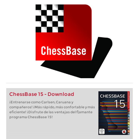
ChessBase 15 - Download
¡Entrenarse como Carlsen, Caruana y
compañeros! ¡Más rápido, más confortable y más
eficiente! ¡Disfrute de las ventajas del flamante
programa ChessBase 15!