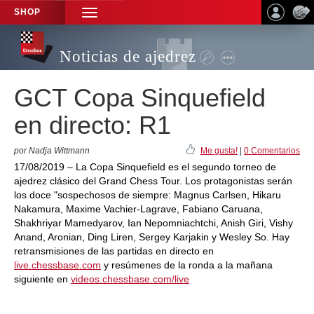
SHOP
TOGGLE
NAVIGATION
Noticias de ajedrez
GCT Copa Sinquefield
en directo: R1
por Nadja Wittmann
Me gusta!
|
0 Comentarios
17/08/2019 – La Copa Sinquefield es el segundo torneo de
ajedrez clásico del Grand Chess Tour. Los protagonistas serán
los doce "sospechosos de siempre: Magnus Carlsen, Hikaru
Nakamura, Maxime Vachier-Lagrave, Fabiano Caruana,
Shakhriyar Mamedyarov, Ian Nepomniachtchi, Anish Giri, Vishy
Anand, Aronian, Ding Liren, Sergey Karjakin y Wesley So. Hay
retransmisiones de las partidas en directo en
live.chessbase.com
y resúmenes de la ronda a la mañana
siguiente en
videos.chessbase.com/live