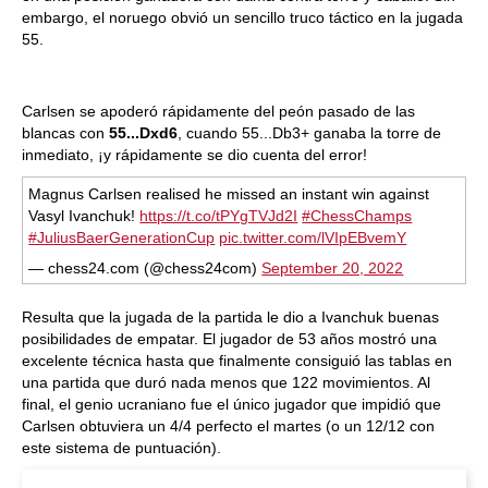
embargo, el noruego obvió un sencillo truco táctico en la jugada
55.
Carlsen se apoderó rápidamente del peón pasado de las
blancas con
55...Dxd6
, cuando 55...Db3+ ganaba la torre de
inmediato, ¡y rápidamente se dio cuenta del error!
Magnus Carlsen realised he missed an instant win against
Vasyl Ivanchuk!
https://t.co/tPYgTVJd2I
#ChessChamps
#JuliusBaerGenerationCup
pic.twitter.com/lVIpEBvemY
— chess24.com (@chess24com)
September 20, 2022
Resulta que la jugada de la partida le dio a Ivanchuk buenas
posibilidades de empatar. El jugador de 53 años mostró una
excelente técnica hasta que finalmente consiguió las tablas en
una partida que duró nada menos que 122 movimientos. Al
final, el genio ucraniano fue el único jugador que impidió que
Carlsen obtuviera un 4/4 perfecto el martes (o un 12/12 con
este sistema de puntuación).