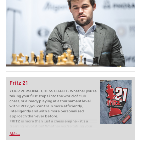
Fritz 21
YOUR PERSONAL CHESS COACH - Whether you’re
taking your first steps into the world of club
chess, or already playing at a tournament level:
with FRITZ, you can train more efficiently,
intelligently and with a more personalised
approach than ever before.
FRITZ is more than just a chess engine – it’s a
training revolution! Whether you’re taking your
first steps into the world of club chess, or already
Más...
playing at a tournament level: with FRITZ, you can