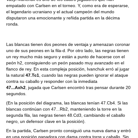
empatado con Carlsen en el torneo. Y, como era de esperarse,
el legendario ucraniano y el actual campeón del mundo
disputaron una emocionante y reñida partida en la décima
ronda.
Las blancas tienen dos peones de ventaja y amenazan coronar
uno de sus peones en la fila-d. Por otro lado, las negras tienen
un rey mucho más seguro y están a punto de hacerse con el
peón h2, consiguiendo un peón pasado muy avanzado en el
flanco de rey. En esta compleja posición, Ivanchuk erró al jugar
la natural
47.Tc1
, cuando las negras pueden ignorar el ataque
contra su caballo y responder con la inmediata
47...Axh2
, jugada que Carlsen encontró tras pensar durante 20
segundos.
(En la posición del diagrama, las blancas tenían 47.Cb4. Si las
blancas continúan con 47...Rb2, manteniendo la torre en la
segunda fila, las negras tienen 48.Cd3, cambiando el caballo
negro, un defensor clave en la posición).
En la partida, Carlsen pronto consiguió una nueva dama y entró
en una posición ganadora con dama contra torre y caballo. Sin