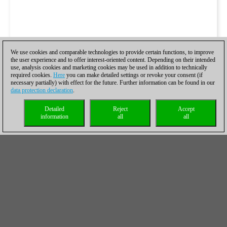
We use cookies and comparable technologies to provide certain functions, to improve
the user experience and to offer interest-oriented content. Depending on their intended
use, analysis cookies and marketing cookies may be used in addition to technically
required cookies.
Here
you can make detailed settings or revoke your consent (if
necessary partially) with effect for the future. Further information can be found in our
data protection declaration
.
Detailed
Reject
Accept
information
all
all