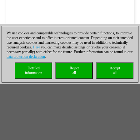
We use cookies and comparable technologies to provide certain functions, to improve
the user experience and to offer interest-oriented content. Depending on their intended
use, analysis cookies and marketing cookies may be used in addition to technically
required cookies.
Here
you can make detailed settings or revoke your consent (if
necessary partially) with effect for the future. Further information can be found in our
data protection declaration
.
Detailed
Reject
Accept
information
all
all