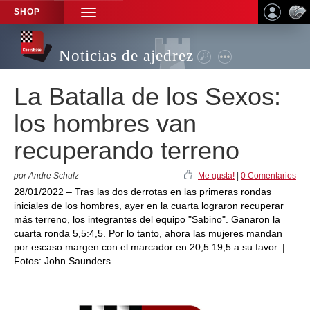
SHOP
TOGGLE
NAVIGATION
Noticias de ajedrez
La Batalla de los Sexos:
los hombres van
recuperando terreno
por Andre Schulz
Me gusta!
|
0 Comentarios
28/01/2022 – Tras las dos derrotas en las primeras rondas
iniciales de los hombres, ayer en la cuarta lograron recuperar
más terreno, los integrantes del equipo "Sabino". Ganaron la
cuarta ronda 5,5:4,5. Por lo tanto, ahora las mujeres mandan
por escaso margen con el marcador en 20,5:19,5 a su favor. |
Fotos: John Saunders