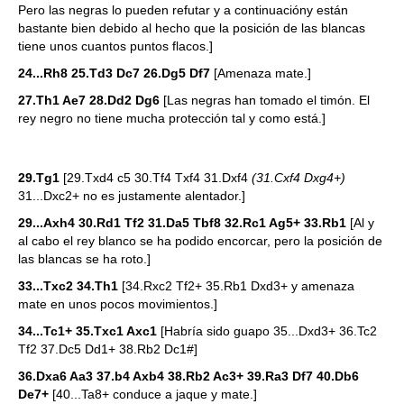
Pero las negras lo pueden refutar y a continuacióny están
bastante bien debido al hecho que la posición de las blancas
tiene unos cuantos puntos flacos.]
24...Rh8 25.Td3 Dc7 26.Dg5 Df7
[Amenaza mate.]
27.Th1 Ae7 28.Dd2 Dg6
[Las negras han tomado el timón. El
rey negro no tiene mucha protección tal y como está.]
29.Tg1
[29.Txd4 c5 30.Tf4 Txf4 31.Dxf4
(31.Cxf4 Dxg4+)
31...Dxc2+ no es justamente alentador.]
29...Axh4 30.Rd1 Tf2 31.Da5 Tbf8 32.Rc1 Ag5+ 33.Rb1
[Al y
al cabo el rey blanco se ha podido encorcar, pero la posición de
las blancas se ha roto.]
33...Txc2 34.Th1
[34.Rxc2 Tf2+ 35.Rb1 Dxd3+ y amenaza
mate en unos pocos movimientos.]
34...Tc1+ 35.Txc1 Axc1
[Habría sido guapo 35...Dxd3+ 36.Tc2
Tf2 37.Dc5 Dd1+ 38.Rb2 Dc1#]
36.Dxa6 Aa3 37.b4 Axb4 38.Rb2 Ac3+ 39.Ra3 Df7 40.Db6
De7+
[40...Ta8+ conduce a jaque y mate.]