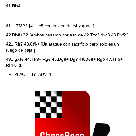
41.Rb3
41... Tf2??
[41...c5 con la idea de c4 y gana.]
42.Db8+??
[Ambos pasaron por alto de 42.Txc3 dxc3 43.Dxf2.]
42...Rh7 43.Cf6+
[Un ataque con sacrificio pero solo es un
fuego de paja.]
43...gxf6 44.Th3+ Rg6 45.Dg8+ Dg7 46.De8+ Rg5 47.Th5+
Rf4
0–1
_REPLACE_BY_ADV_1