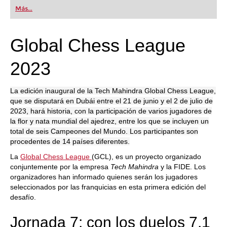
first steps into the world of club chess, or already
Más...
playing at a tournament level: with FRITZ, you can
train more efficiently, intelligently and with a
more personalised approach than ever before.
Global Chess League
2023
La edición inaugural de la Tech Mahindra Global Chess League,
que se disputará en Dubái entre el 21 de junio y el 2 de julio de
2023, hará historia, con la participación de varios jugadores de
la flor y nata mundial del ajedrez, entre los que se incluyen un
total de seis Campeones del Mundo. Los participantes son
procedentes de 14 países diferentes.
La
Global Chess League
(GCL), es un proyecto organizado
conjuntemente por la empresa
Tech Mahindra
y la FIDE. Los
organizadores han informado quienes serán los jugadores
seleccionados por las franquicias en esta primera edición del
desafío.
Jornada 7: con los duelos 7.1