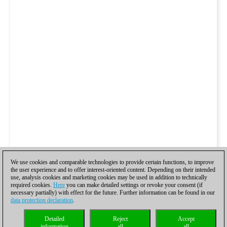
We use cookies and comparable technologies to provide certain functions, to improve
the user experience and to offer interest-oriented content. Depending on their intended
use, analysis cookies and marketing cookies may be used in addition to technically
required cookies.
Here
you can make detailed settings or revoke your consent (if
necessary partially) with effect for the future. Further information can be found in our
data protection declaration
.
Detailed
Reject
Accept
information
all
all