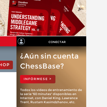
CONECTAR
¿Aún sin cuenta
ChessBase?
HOP
INFÓRMESE >
Todos los vídeos de entrenamiento de
la serie "60 minutes" disponibles en
Internet, con Daniel King, Lawrence
Trent, Rustam Kasimdzhanov, etc.