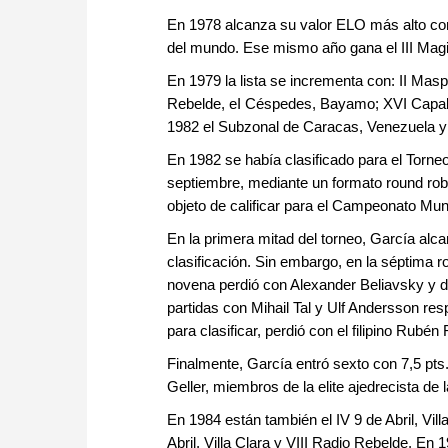
En 1978 alcanza su valor ELO más alto co
del mundo. Ese mismo año gana el III Magi
En 1979 la lista se incrementa con: II Mas
Rebelde, eI Céspedes, Bayamo; XVI Capabl
1982 el Subzonal de Caracas, Venezuela y
En 1982 se había clasificado para el Torne
septiembre, mediante un formato round rob
objeto de calificar para el Campeonato Mun
En la primera mitad del torneo, García alca
clasificación. Sin embargo, en la séptima 
novena perdió con Alexander Beliavsky y d
partidas con Mihail Tal y Ulf Andersson re
para clasificar, perdió con el filipino Rubén
Finalmente, García entró sexto con 7,5 pts
Geller, miembros de la elite ajedrecista de 
En 1984 están también el IV 9 de Abril, Vi
Abril, Villa Clara y VIII Radio Rebelde. En