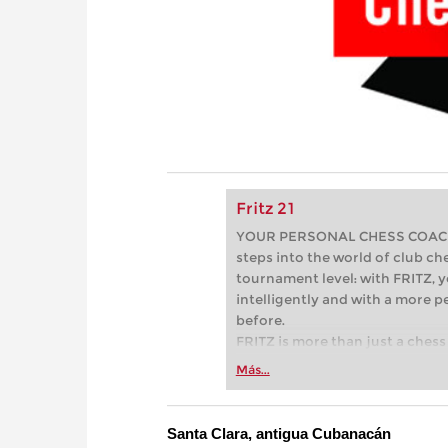
Fritz 21
YOUR PERSONAL CHESS COACH - 
steps into the world of club che
tournament level: with FRITZ, y
intelligently and with a more 
before.
FRITZ is more than just a chess 
Whether you’re taking your firs
Más...
or already playing at a tournam
more efficiently, intelligently
approach than ever before.
Santa Clara, antigua Cubanacán