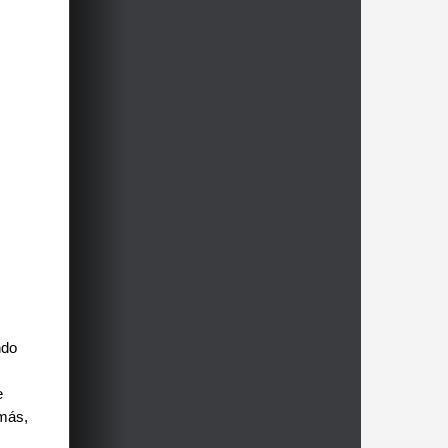
ndo
e
 más,