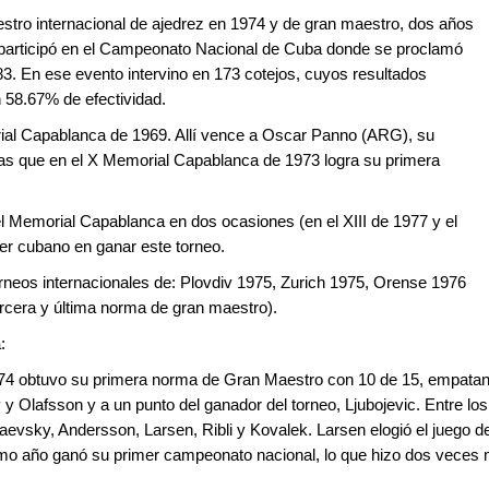
aestro internacional de ajedrez en 1974 y de gran maestro, dos años
participó en el Campeonato Nacional de Cuba donde se proclamó
3. En ese evento intervino en 173 cotejos, cuyos resultados
 58.67% de efectividad.
rial Capablanca de 1969. Allí vence a Oscar Panno (ARG), su
tras que en el X Memorial Capablanca de 1973 logra su primera
l Memorial Capablanca en dos ocasiones (en el XIII de 1977 y el
mer cubano en ganar este torneo.
orneos internacionales de: Plovdiv 1975, Zurich 1975, Orense 1976
ercera y última norma de gran maestro).
:
4 obtuvo su primera norma de Gran Maestro con 10 de 15, empata
y Olafsson y a un punto del ganador del torneo, Ljubojevic. Entre los
aevsky, Andersson, Larsen, Ribli y Kovalek. Larsen elogió el juego d
smo año ganó su primer campeonato nacional, lo que hizo dos veces