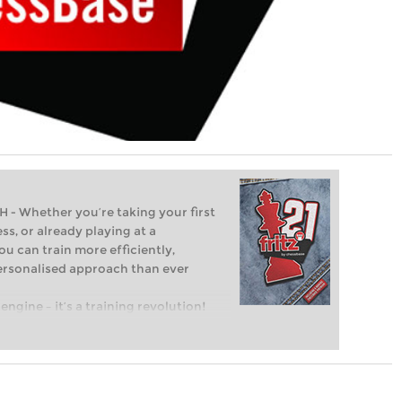
Whether you’re taking your first
ss, or already playing at a
ou can train more efficiently,
personalised approach than ever
engine – it’s a training revolution!
t steps into the world of club chess,
ent level: with FRITZ, you can train
 and with a more personalised