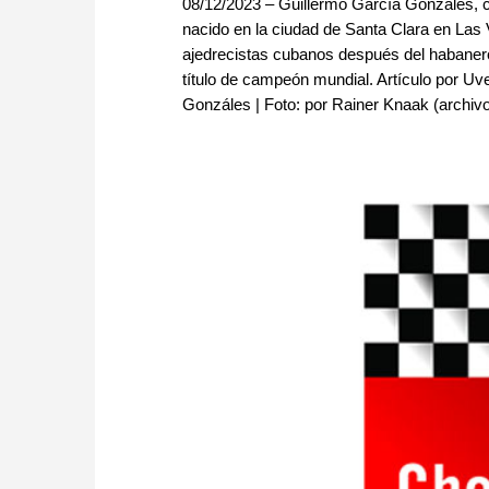
08/12/2023 – Guillermo García Gonzales, co
nacido en la ciudad de Santa Clara en Las 
ajedrecistas cubanos después del habaner
título de campeón mundial. Artículo por Uv
Gonzáles | Foto: por Rainer Knaak (archi