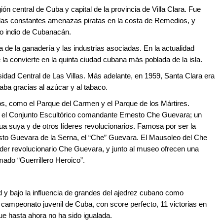
ón central de Cuba y capital de la provincia de Villa Clara. Fue
 las constantes amenazas piratas en la costa de Remedios, y
do indio de Cubanacán.
 de la ganadería y las industrias asociadas. En la actualidad
la convierte en la quinta ciudad cubana más poblada de la isla.
idad Central de Las Villas. Más adelante, en 1959, Santa Clara era
ba gracias al azúcar y al tabaco.
s, como el Parque del Carmen y el Parque de los Mártires.
a el Conjunto Escultórico comandante Ernesto Che Guevara; un
 suya y de otros líderes revolucionarios. Famosa por ser la
esto Guevara de la Serna, el “Che” Guevara. El Mausoleo del Che
líder revolucionario Che Guevara, y junto al museo ofrecen una
amado “Guerrillero Heroico”.
 y bajo la influencia de grandes del ajedrez cubano como
campeonato juvenil de Cuba, con score perfecto, 11 victorias en
ue hasta ahora no ha sido igualada.