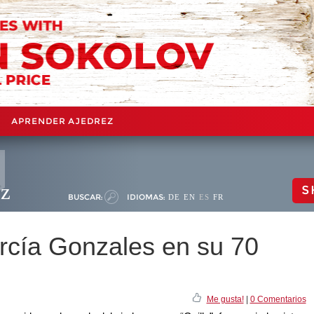
APRENDER AJEDREZ
ez
S
BUSCAR:
IDIOMAS:
DE
EN
ES
FR
rcía Gonzales en su 70
Me gusta!
|
0 Comentarios