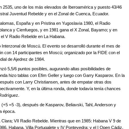
n 2535, uno de los más elevados de Iberoamérica y puesto 43/46
stral Juventud Rebelde y en el Zonal de Cuenca, Ecuador.
palomas, España y en Pristina en Yugoslavia 1980, el Radio
anca y Cienfuegos, y en 1981 gana el X Zonal, Bayamo; y en
 el V Radio Rebelde en La Habana.
o Interzonal de Moscú. El evento se desarrolló durante el mes de
in con 14 participantes en Moscú; organizado por la FIDE con el
dial de Ajedrez de 1984.
nzó 5,5/6 puntos posibles, augurando altas posibilidades de
ronda hizo tablas con Efim Geller y luego con Garry Kasparov. En la
espués con Larry Christiansen, antes de empatar otras dos
spectivamente. Y, en la última ronda, donde todavía tenía chances
 Rodríguez.
. (+5 =5 -3), después de Kasparov, Beliavski, Tahl, Anderson y
la época.
lla Clara; VII Radio Rebelde. Mientras que en 1985: Habana V 9 de
 1986. Habana, Villa Portugalete y IV Pontevedra; y el I Open Cádiz,