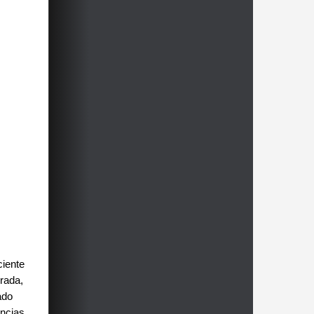
ciente
rada,
ado
encias