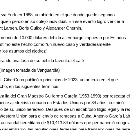
eva York en 1988, un abierto en el que donde quedó segundo
quien perdió en su cotejo individual. En ese evento logró vencer a
nt Larsen, Boris Gulko y Alexander Chernin.
 premio de 10.000 dólares debido al embargo impuesto por Estados
 estimó este hecho como “un nuevo caso y verdaderamente
n los asuntos del ajedrez”.
arando una tasa de su bebida favorita: el café
(Imagen tomada de Vanguardia)
, CiberCuba publicó a principios de 2023, un artículo en el que
cho, en los siguientes términos:
familia del Gran Maestro Guillermo García (1953-1990) por rescatar el
nente ajedrecista cubano en Estados Unidos por 34 años, culminó
o de su único heredero. Después de un escabroso litigio legal y la re
Western Union para el envío de remesas a Cuba, Antonio García Lab
 a un caudal hereditario de $10,413.84 dólares que permaneció congel
del embargo, las regulaciones federales para transacciones de her