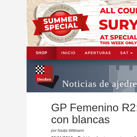
INICIO
APERTURAS
SAT
SHOP
Noticias de ajedr
GP Femenino R2: 
con blancas
por Nadja Wittmann