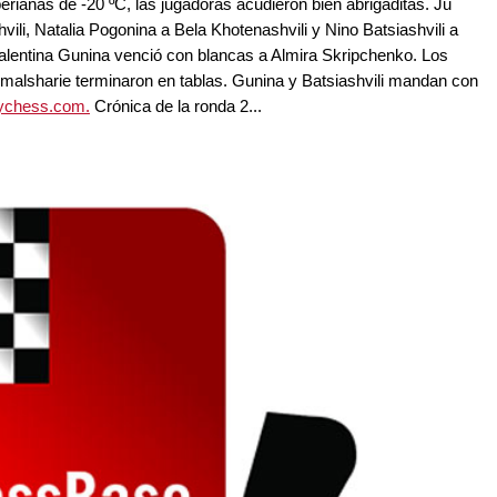
erianas de -20 ºC, las jugadoras acudieron bien abrigaditas. Ju
ili, Natalia Pogonina a Bela Khotenashvili y Nino Batsiashvili a
Valentina Gunina venció con blancas a Almira Skripchenko. Los
malsharie terminaron en tablas. Gunina y Batsiashvili mandan con
ychess.com.
Crónica de la ronda 2...