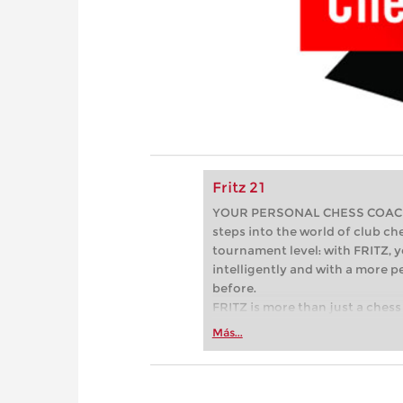
Fritz 21
YOUR PERSONAL CHESS COACH - 
steps into the world of club che
tournament level: with FRITZ, y
intelligently and with a more 
before.
FRITZ is more than just a chess 
Whether you’re taking your firs
Más...
or already playing at a tournam
more efficiently, intelligently
approach than ever before.