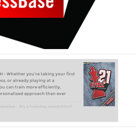
Whether you’re taking your first
ss, or already playing at a
ou can train more efficiently,
personalised approach than ever
engine – it’s a training revolution!
t steps into the world of club chess,
ent level: with FRITZ, you can train
 and with a more personalised