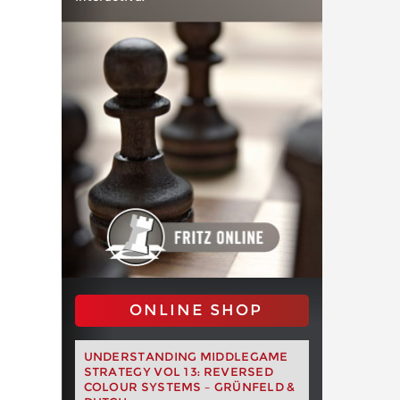
ONLINE SHOP
UNDERSTANDING MIDDLEGAME
STRATEGY VOL 13: REVERSED
COLOUR SYSTEMS – GRÜNFELD &