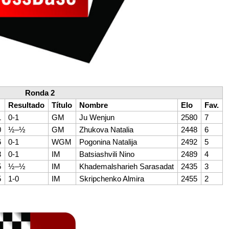
Ronda 2
Resultado
Título
Nombre
Elo
Fav.
1
0-1
GM
Ju Wenjun
2580
7
0
½–½
GM
Zhukova Natalia
2448
6
6
0-1
WGM
Pogonina Natalija
2492
5
3
0-1
IM
Batsiashvili Nino
2489
4
5
½–½
IM
Khademalsharieh Sarasadat
2435
3
5
1-0
IM
Skripchenko Almira
2455
2