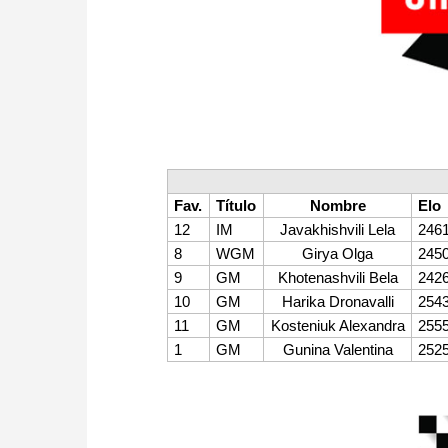
Fav.
Título
Nombre
Elo
12
IM
Javakhishvili Lela
246
8
WGM
Girya Olga
245
9
GM
Khotenashvili Bela
242
10
GM
Harika Dronavalli
254
11
GM
Kosteniuk Alexandra
255
1
GM
Gunina Valentina
252