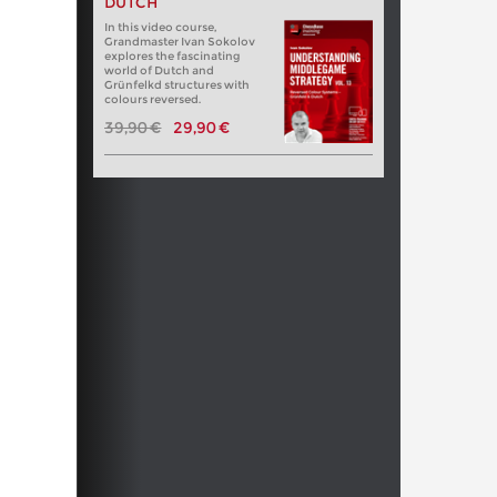
DUTCH
In this video course,
Grandmaster Ivan Sokolov
explores the fascinating
world of Dutch and
Grünfelkd structures with
colours reversed.
39,90 €
29,90 €