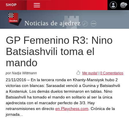
SHOP
TOGGLE
NAVIGATION
Noticias de ajedrez
GP Femenino R3: Nino
Batsiashvili toma el
mando
por Nadja Wittmann
Me gusta!
|
0 Comentarios
21/11/2016 – En la tercera ronda en Khanty-Mansiysk hubo 2
victorias con blancas: Sarasadat venció a Gunina y Batsiashvili
a Kosteniuk. Los demás duelos terminaron en tablas. Nino
Batsiashvili ha tomado el mando en solitario al ser la única
ajedrecista con el marcador perfecto de 3/3. Hay
retransmisiones en directo
en Playchess.com
. Crónica de la
jornada...