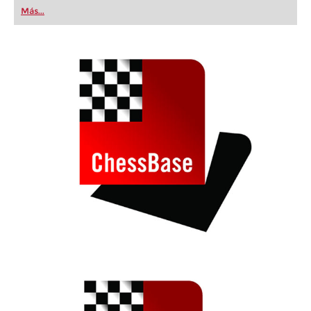
first steps into the world of club chess, or already
Más...
playing at a tournament level: with FRITZ, you can
train more efficiently, intelligently and with a
more personalised approach than ever before.