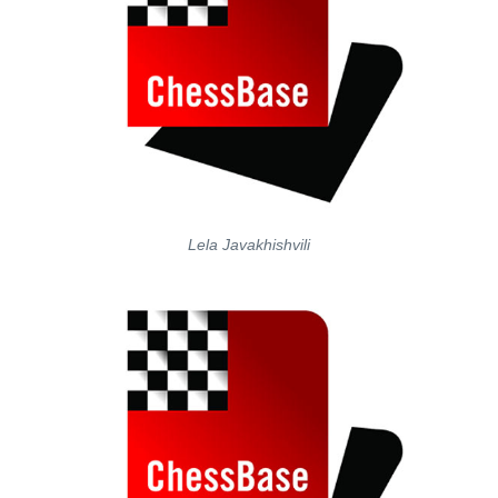
Lela Javakhishvili