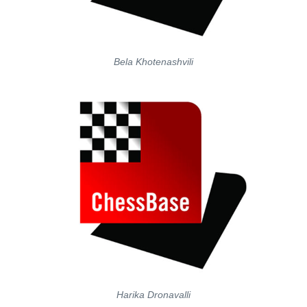
Bela Khotenashvili
Harika Dronavalli