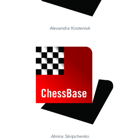
Alexandra Kosteniuk
Almira Skripchenko