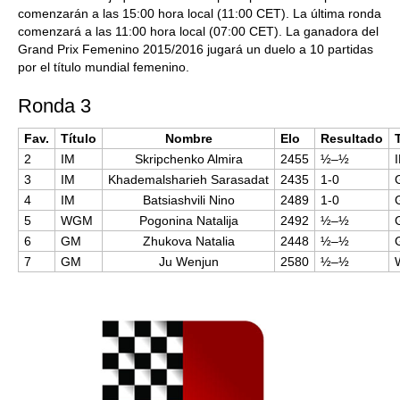
comenzarán a las 15:00 hora local (11:00 CET). La última ronda
comenzará a las 11:00 hora local (07:00 CET). La ganadora del
Grand Prix Femenino 2015/2016 jugará un duelo a 10 partidas
por el título mundial femenino.
Ronda 3
Fav.
Título
Nombre
Elo
Resultado
2
IM
Skripchenko Almira
2455
½–½
3
IM
Khademalsharieh Sarasadat
2435
1-0
4
IM
Batsiashvili Nino
2489
1-0
5
WGM
Pogonina Natalija
2492
½–½
6
GM
Zhukova Natalia
2448
½–½
7
GM
Ju Wenjun
2580
½–½