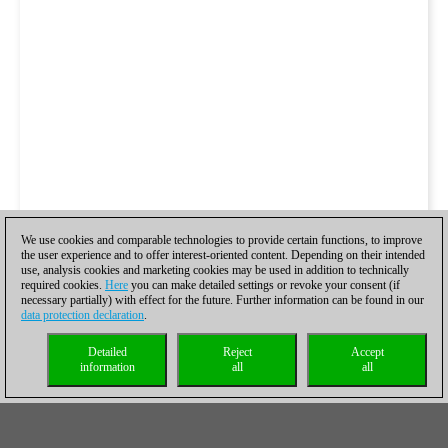
We use cookies and comparable technologies to provide certain functions, to improve
the user experience and to offer interest-oriented content. Depending on their intended
use, analysis cookies and marketing cookies may be used in addition to technically
required cookies.
Here
you can make detailed settings or revoke your consent (if
necessary partially) with effect for the future. Further information can be found in our
data protection declaration
.
Detailed
Reject
Accept
information
all
all