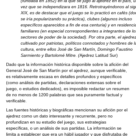
(fundada en 1852) en la que se jugó al ajedrez en el país, 
vez que se independizara en 1816. Retrotrayéndonos al sig
XIX, es de destacar que el juego se lo practicó en cafés (d
se iría popularizando su práctica), clubes (algunos incluso
específicos aparecidos a fin de esa centuria) y en residenci
familiares (en especial correspondientes a integrantes de lo
sectores de poder de la sociedad). Por otra parte, el ajedre
cultivado por patriotas, políticos connotados y hombres de l
cultura, entre ellos José de San Martín, Domingo Faustino
Sarmiento y Bartolomé Mitre. (
Ajedrez Latitud Sur)
Dado que la información histórica disponible sobre la afición del
General José de San Martín por el ajedrez, aunque verificable,
es relativamente escasa en detalles profundos y específicos
(como análisis de partidas, declaraciones extensas sobre el
juego, o estudios dedicados), es imposible redactar un resumen
de no menos de 1200 palabras que sea puramente factual y
verificable.
Las fuentes históricas y biográficas mencionan su afición por el
ajedrez como un dato interesante y recurrente, pero no
profundizan en su estudio del juego, sus estrategias
específicas, o un análisis de sus partidas. La información se
limita a establecer que era un hábil jugador y que disfrutaba de