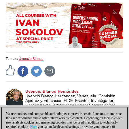
Temas:
Uvencio Blanco
Uvencio Blanco Hernández
Uvencio Blanco Hernández, Venezuela. Comisión
Ajedrez y Educación FIDE. Escritor, Investigador,
Conferencista, Árbitro Internacional, Organizador
Internacional, Entrenador, Profesor de Ajedrez ECU y
We use cookies and comparable technologies to provide certain functions, to improve
Lead School Instructor FIDE.
the user experience and to offer interest-oriented content. Depending on their intended
use, analysis cookies and marketing cookies may be used in addition to technically
required cookies.
Here
you can make detailed settings or revoke your consent (if