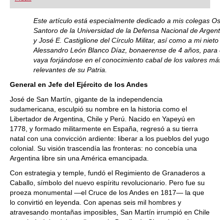
playing at a tournament level: with FRITZ, you can
train more efficiently, intelligently and with a
more personalised approach than ever before.
Este artículo está especialmente dedicado a mis colegas O
Santoro de la Universidad de la Defensa Nacional de Argent
y José E. Castiglione del Círculo Militar, así como a mi nieto
Alessandro León Blanco Díaz, bonaerense de 4 años, para
vaya forjándose en el conocimiento cabal de los valores má
relevantes de su Patria.
General en Jefe del Ejército de los Andes
José de San Martín, gigante de la independencia
sudamericana, esculpió su nombre en la historia como el
Libertador de Argentina, Chile y Perú. Nacido en Yapeyú en
1778, y formado militarmente en España, regresó a su tierra
natal con una convicción ardiente: liberar a los pueblos del yugo
colonial. Su visión trascendía las fronteras: no concebía una
Argentina libre sin una América emancipada.
Con estrategia y temple, fundó el Regimiento de Granaderos a
Caballo, símbolo del nuevo espíritu revolucionario. Pero fue su
proeza monumental —el Cruce de los Andes en 1817— la que
lo convirtió en leyenda. Con apenas seis mil hombres y
atravesando montañas imposibles, San Martín irrumpió en Chile