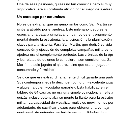
Una de esas pasiones, quizás no tan conocida pero sí muy
significativa, era su profunda afición por el juego de ajedrez
Un estratega por naturaleza
No es de extrañar que un genio militar como San Martín se
sintiera atraído por el ajedrez. Este milenario juego es, en
esencia, una batalla simulada, un campo de entrenamiento
mental donde la estrategia, la anticipación y la planificación
claves para la victoria. Para San Martín, que dedicó su vida 
concepción y ejecución de complejas campañas militares, e
ajedrez era el complemento perfecto. Las crónicas de la ép
y los relatos de quienes lo conocieron son consistentes. Sa
Martín no solo jugaba al ajedrez, sino que era un jugador
consumado y formidable.
Se dice que era extraordinariamente difícil ganarle una part
Sus contemporáneos lo describen como un «excelente jug
y alguien a quien «costaba ganarle». Esta habilidad en el
tablero de 64 casillas no era una simple coincidencia: reflej
quizás incluso potenciaba su mente brillante para la estrate
militar. La capacidad de visualizar múltiples movimientos po
adelantado, de sacrificar piezas para obtener una ventaja
posicional, de entender las fortalezas y debilidades de su