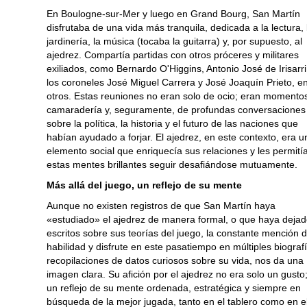
En Boulogne-sur-Mer y luego en Grand Bourg, San Martín
disfrutaba de una vida más tranquila, dedicada a la lectura, 
jardinería, la música (tocaba la guitarra) y, por supuesto, al
ajedrez. Compartía partidas con otros próceres y militares
exiliados, como Bernardo O'Higgins, Antonio José de Irisarri
los coroneles José Miguel Carrera y José Joaquín Prieto, en
otros. Estas reuniones no eran solo de ocio; eran momento
camaradería y, seguramente, de profundas conversaciones
sobre la política, la historia y el futuro de las naciones que
habían ayudado a forjar. El ajedrez, en este contexto, era u
elemento social que enriquecía sus relaciones y les permití
estas mentes brillantes seguir desafiándose mutuamente.
Más allá del juego, un reflejo de su mente
Aunque no existen registros de que San Martín haya
«estudiado» el ajedrez de manera formal, o que haya deja
escritos sobre sus teorías del juego, la constante mención 
habilidad y disfrute en este pasatiempo en múltiples biograf
recopilaciones de datos curiosos sobre su vida, nos da una
imagen clara. Su afición por el ajedrez no era solo un gusto
un reflejo de su mente ordenada, estratégica y siempre en
búsqueda de la mejor jugada, tanto en el tablero como en e