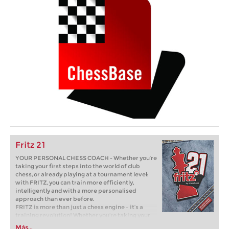
Fritz 21
YOUR PERSONAL CHESS COACH - Whether you’re
taking your first steps into the world of club
chess, or already playing at a tournament level:
with FRITZ, you can train more efficiently,
intelligently and with a more personalised
approach than ever before.
FRITZ is more than just a chess engine – it’s a
training revolution! Whether you’re taking your
first steps into the world of club chess, or already
Más...