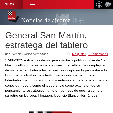
SHOP
TOGGLE
NAVIGATION
Noticias de ajedrez
General San Martín,
estratega del tablero
por Uvencio Blanco Hernández
Me gusta!
|
0 Comentarios
17/06/2025 – Además de su genio militar y político, José de San
Martín cultivó una serie de aficiones que reflejan la complejidad
de su carácter. Entre ellas, el ajedrez ocupó un lugar destacado.
Documentos históricos y testimonios coinciden en que el
Libertador fue un jugador hábil y entusiasta. Esta faceta, menos
conocida, revela cómo el juego sirvió como extensión de su
pensamiento estratégico, tanto en tiempos de guerra como en
su retiro en Europa. | Imagen: Uvencio Blanco Hernández