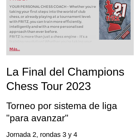
YOUR PERSONAL CHESS COACH - Whether you’re
taking your first steps into the world of club
chess, or already playing at a tournament level:
with FRITZ, you can train more efficiently,
intelligently and with a more personalised
approach than ever before.
FRITZ is more than just a chess engine – it’s a
training revolution! Whether you’re taking your
first steps into the world of club chess, or already
Más...
playing at a tournament level: with FRITZ, you can
train more efficiently, intelligently and with a
more personalised approach than ever before.
La Final del Champions
Chess Tour 2023
Torneo por sistema de liga
"para avanzar"
Jornada 2, rondas 3 y 4