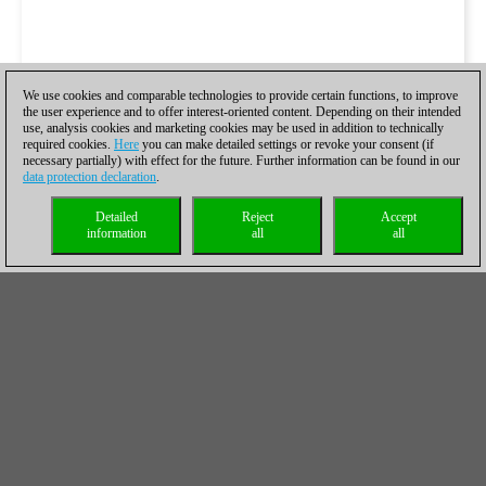
We use cookies and comparable technologies to provide certain functions, to improve
the user experience and to offer interest-oriented content. Depending on their intended
use, analysis cookies and marketing cookies may be used in addition to technically
required cookies.
Here
you can make detailed settings or revoke your consent (if
necessary partially) with effect for the future. Further information can be found in our
data protection declaration
.
Detailed
Reject
Accept
information
all
all