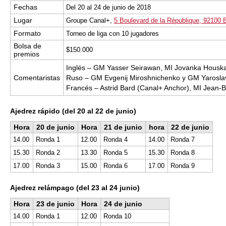
Fechas
Del 20 al 24 de junio de 2018
Lugar
Groupe Canal+,
5 Boulevard de la République, 92100 B
Formato
Torneo de liga con 10 jugadores
Bolsa de
$150.000
premios
Inglés – GM Yasser Seirawan, MI Jovanka Housk
Comentaristas
Ruso – GM Evgenij Miroshnichenko y GM Yarosl
Francés – Astrid Bard (Canal+ Anchor), MI Jean-Ba
Ajedrez rápido (del 20 al 22 de junio)
Hora
20 de junio
Hora
21 de junio
hora
22 de junio
14.00
Ronda 1
12.00
Ronda 4
14.00
Ronda 7
15.30
Ronda 2
13.30
Ronda 5
15.30
Ronda 8
17.00
Ronda 3
15.00
Ronda 6
17.00
Ronda 9
Ajedrez relámpago (del 23 al 24 junio)
Hora
23 de junio
Hora
24 de junio
14.00
Ronda 1
12.00
Ronda 10