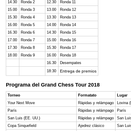
14.30
Ronda 2
12.30
Ronda 11
15.00
Ronda 3
13.00
Ronda 12
15.30
Ronda 4
13.30
Ronda 13
16.00
Ronda 5
14.00
Ronda 14
16.30
Ronda 6
14.30
Ronda 15
17.00
Ronda 7
15.00
Ronda 16
17.30
Ronda 8
15.30
Ronda 17
18.00
Ronda 9
16.00
Ronda 18
16.30
Desempates
18:30
Entrega de premios
Programa del Grand Chess Tour 2018
Torneo
Formatato
Lugar
Your Next Move
Rápidas y relámpago
Lovina 
París
Rápidas y relámpago
París
San Luis (EE. UU.)
Rápidas y relámpago
San Lui
Copa Sinquefield
Ajedrez clásico
San Lui