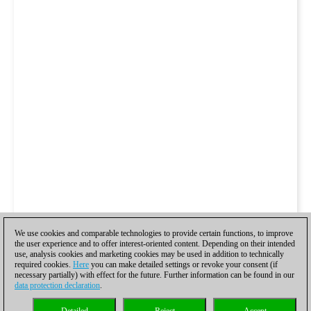
We use cookies and comparable technologies to provide certain functions, to improve
the user experience and to offer interest-oriented content. Depending on their intended
use, analysis cookies and marketing cookies may be used in addition to technically
required cookies.
Here
you can make detailed settings or revoke your consent (if
necessary partially) with effect for the future. Further information can be found in our
data protection declaration
.