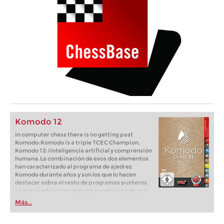
Komodo 12
In computer chess there is no getting past
Komodo: Komodo is a triple TCEC Champion.
Komodo 12: iInteligencia artificial y comprensión
humana. La combinación de esos dos elementos
han caracterizado al programa de ajedrez
Komodo durante años y son los que lo hacen
destacar sobre el resto de programas punteros.
La nueva edición se destaca por el hecho de que
"dos corazones laten en su pecho". Uno es el
Más...
módulo clásico de Komodo, en su nueva versión
perfeccionada. El segundo es el módulo Komodo
"Monte Carlo" que calcula por un sistema