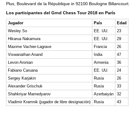
Plus, Boulevard de la République in 92100 Boulogne Billancourt.
Los participantes del Grnd Chess Tour 2018 en París
Jugador
País
Edad
Wesley So
EE. UU.
23
Hikarua Nakamura
EE. UU.
29
Maxime Vachier-Lagrave
Francia
26
Viswanathan Anand
India
47
Levon Aronian
Armenia
36
Fabiano Caruana
EE. UU.
24
Sergey Karjakin
Rusia
26
Alexander Grischuk
Rusia
33
Shahkriyar Mamedyarov
Azerbaiyán
32
Vladimir Kramnik (jugador de libre designación)
Rusia
43