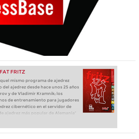
 FAT FRITZ
e aquel mismo programa de ajedrez
o del ajedrez desde hace unos 25 años
parov y de Vladimir Kramnik; los
os de entrenamiento para jugadores
edrez cibernético en el servidor de
ma de ajedrez más popular de Alemania”
que necesita el ajedrecista. La novedad
luye el módulo basado en una red
l, "Fat Fritz".