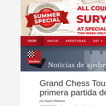
INICIO
APERTURAS
SAT
SHOP
Noticias de ajedr
Grand Chess Tour
primera partida d
por Nadja Wittmann