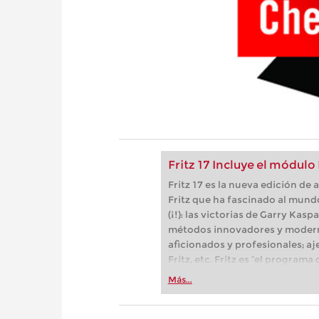
Fritz 17 Incluye el módulo
Fritz 17 es la nueva edición d
Fritz que ha fascinado al mund
(¡!): las victorias de Garry Kas
métodos innovadores y modern
aficionados y profesionales; aj
Fritz, etc. Fritz es “el progra
(Der Spiegel) y ofrece todo lo 
Más...
más espectacular: Fritz 17 inc
neuronal de inteligencia artificia