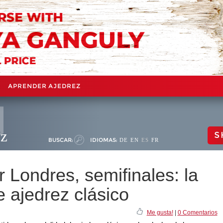
APRENDER AJEDREZ
ez
S
BUSCAR:
IDIOMAS:
DE
EN
ES
FR
 Londres, semifinales: la
e ajedrez clásico
Me gusta!
|
0 Comentarios