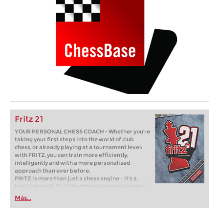
Fritz 21
YOUR PERSONAL CHESS COACH - Whether you’re
taking your first steps into the world of club
chess, or already playing at a tournament level:
with FRITZ, you can train more efficiently,
intelligently and with a more personalised
approach than ever before.
FRITZ is more than just a chess engine – it’s a
training revolution! Whether you’re taking your
first steps into the world of club chess, or already
Más...
playing at a tournament level: with FRITZ, you can
train more efficiently, intelligently and with a
more personalised approach than ever before.