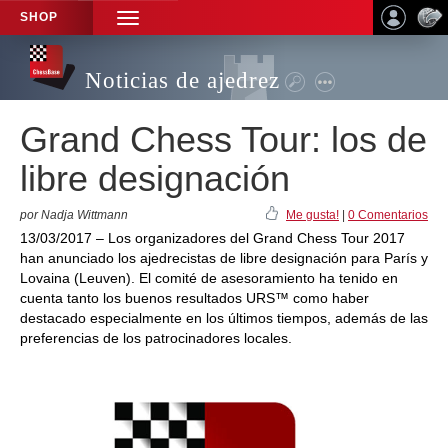
SHOP
TOGGLE
NAVIGATION
Noticias de ajedrez
Grand Chess Tour: los de
libre designación
por Nadja Wittmann
Me gusta!
|
0 Comentarios
13/03/2017 – Los organizadores del Grand Chess Tour 2017
han anunciado los ajedrecistas de libre designación para París y
Lovaina (Leuven). El comité de asesoramiento ha tenido en
cuenta tanto los buenos resultados URS™ como haber
destacado especialmente en los últimos tiempos, además de las
preferencias de los patrocinadores locales.