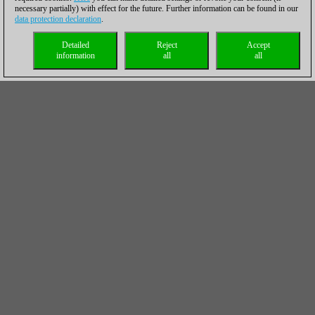
necessary partially) with effect for the future. Further information can be found in our
data protection declaration
.
Detailed
Reject
Accept
information
all
all