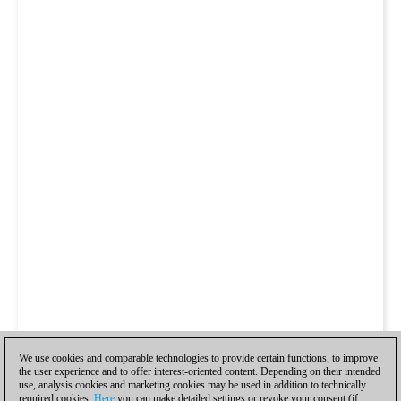
We use cookies and comparable technologies to provide certain functions, to improve
the user experience and to offer interest-oriented content. Depending on their intended
use, analysis cookies and marketing cookies may be used in addition to technically
required cookies.
Here
you can make detailed settings or revoke your consent (if