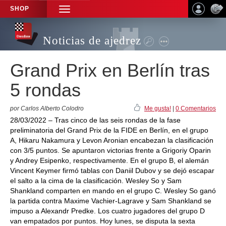
SHOP
TOGGLE
NAVIGATION
Noticias de ajedrez
Grand Prix en Berlín tras
5 rondas
por Carlos Alberto Colodro
Me gusta!
|
0 Comentarios
28/03/2022 – Tras cinco de las seis rondas de la fase
preliminatoria del Grand Prix de la FIDE en Berlín, en el grupo
A, Hikaru Nakamura y Levon Aronian encabezan la clasificación
con 3/5 puntos. Se apuntaron victorias frente a Grigoriy Oparin
y Andrey Esipenko, respectivamente. En el grupo B, el alemán
Vincent Keymer firmó tablas con Daniil Dubov y se dejó escapar
el salto a la cima de la clasificación. Wesley So y Sam
Shankland comparten en mando en el grupo C. Wesley So ganó
la partida contra Maxime Vachier-Lagrave y Sam Shankland se
impuso a Alexandr Predke. Los cuatro jugadores del grupo D
van empatados por puntos. Hoy lunes, se disputa la sexta