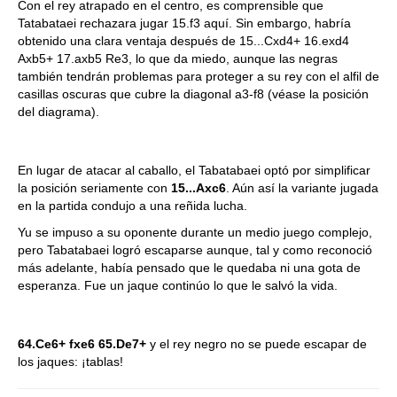
Con el rey atrapado en el centro, es comprensible que
Tatabataei rechazara jugar 15.f3 aquí. Sin embargo, habría
obtenido una clara ventaja después de 15...Cxd4+ 16.exd4
Axb5+ 17.axb5 Re3, lo que da miedo, aunque las negras
también tendrán problemas para proteger a su rey con el alfil de
casillas oscuras que cubre la diagonal a3-f8 (véase la posición
del diagrama).
En lugar de atacar al caballo, el Tabatabaei optó por simplificar
la posición seriamente con
15...Axc6
. Aún así la variante jugada
en la partida condujo a una reñida lucha.
Yu se impuso a su oponente durante un medio juego complejo,
pero Tabatabaei logró escaparse aunque, tal y como reconoció
más adelante, había pensado que le quedaba ni una gota de
esperanza. Fue un jaque continúo lo que le salvó la vida.
64.Ce6+ fxe6 65.De7+
y el rey negro no se puede escapar de
los jaques: ¡tablas!