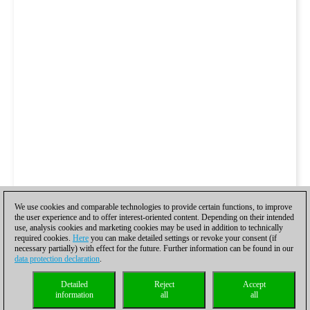
We use cookies and comparable technologies to provide certain functions, to improve
the user experience and to offer interest-oriented content. Depending on their intended
use, analysis cookies and marketing cookies may be used in addition to technically
required cookies.
Here
you can make detailed settings or revoke your consent (if
necessary partially) with effect for the future. Further information can be found in our
data protection declaration
.
Detailed
Reject
Accept
information
all
all