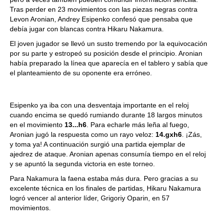
Tras perder en 23 movimientos con las piezas negras contra
Levon Aronian, Andrey Esipenko confesó que pensaba que
debía jugar con blancas contra Hikaru Nakamura.
El joven jugador se llevó un susto tremendo por la equivocación
por su parte y estropeó su posición desde el principio. Aronian
había preparado la línea que aparecía en el tablero y sabía que
el planteamiento de su oponente era erróneo.
Esipenko ya iba con una desventaja importante en el reloj
cuando encima se quedó rumiando durante 18 largos minutos
en el movimiento
13...h6
. Para echarle más leña al fuego,
Aronian jugó la respuesta como un rayo veloz:
14.gxh6
. ¡Zás,
y toma ya! A continuación surgió una partida ejemplar de
ajedrez de ataque. Aronian apenas consumía tiempo en el reloj
y se apuntó la segunda victoria en este torneo.
Para Nakamura la faena estaba más dura. Pero gracias a su
excelente técnica en los finales de partidas, Hikaru Nakamura
logró vencer al anterior líder, Grigoriy Oparin, en 57
movimientos.