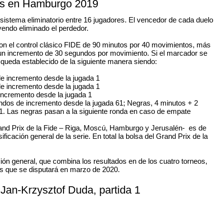
ss en Hamburgo 2019
sistema eliminatorio entre 16 jugadores. El vencedor de cada duelo
ayendo eliminado el perdedor.
on el control clásico FIDE de 90 minutos por 40 movimientos, más
n un incremento de 30 segundos por movimiento. Si el marcador se
queda establecido de la siguiente manera siendo:
e incremento desde la jugada 1
e incremento desde la jugada 1
incremento desde la jugada 1
dos de incremento desde la jugada 61; Negras, 4 minutos + 2
. Las negras pasan a la siguiente ronda en caso de empate
and Prix de la Fide – Riga, Moscú, Hamburgo y Jerusalén- es de
icación general de la serie. En total la bolsa del Grand Prix de la
ión general, que combina los resultados en de los cuatro torneos,
os que se disputará en marzo de 2020.
 Jan-Krzysztof Duda, partida 1