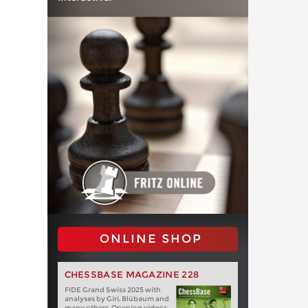
ONLINE SHOP
CHESSBASE MAGAZINE 228
FIDE Grand Swiss 2025 with
analyses by Giri, Blübaum and
many others. Opening videos