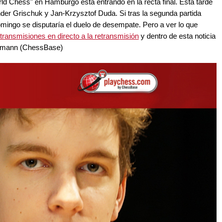
ld Chess" en Hamburgo está entrando en la recta final. Esta tarde
ander Grischuk y Jan-Krzysztof Duda. Si tras la segunda partida
ingo se disputaría el duelo de desempate. Pero a ver lo que
etransmisiones en directo a la retransmisión
y dentro de esta noticia
ittmann (ChessBase)