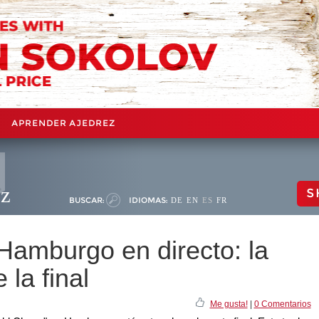
APRENDER AJEDREZ
ez
S
BUSCAR:
IDIOMAS:
DE
EN
ES
FR
Hamburgo en directo: la
 la final
Me gusta!
|
0 Comentarios