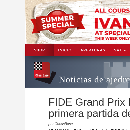
INICIO
APERTURAS
SAT
SHOP
Noticias de ajedr
FIDE Grand Prix 
primera partida de
por ChessBase