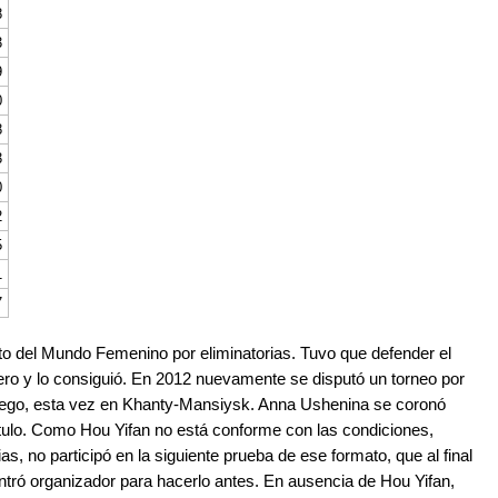
8
3
9
0
8
3
0
2
5
1
7
 del Mundo Femenino por eliminatorias. Tuvo que defender el
ero y lo consiguió. En 2012 nuevamente se disputó un torneo por
juego, esta vez en Khanty-Mansiysk. Anna Ushenina se coronó
ítulo. Como Hou Yifan no está conforme con las condiciones,
as, no participó en la siguiente prueba de ese formato, que al final
ntró organizador para hacerlo antes. En ausencia de Hou Yifan,