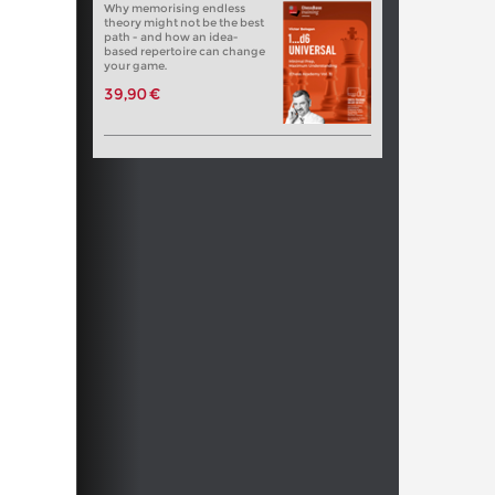
Why memorising endless
theory might not be the best
path - and how an idea-
based repertoire can change
your game.
39,90 €