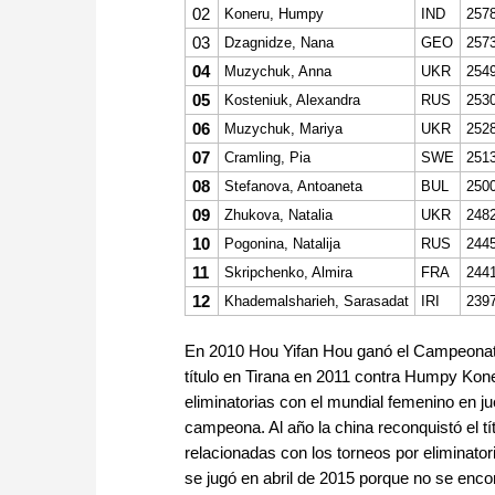
02
Koneru, Humpy
IND
257
03
Dzagnidze, Nana
GEO
257
04
Muzychuk, Anna
UKR
254
05
Kosteniuk, Alexandra
RUS
253
06
Muzychuk, Mariya
UKR
252
07
Cramling, Pia
SWE
251
08
Stefanova, Antoaneta
BUL
250
09
Zhukova, Natalia
UKR
248
10
Pogonina, Natalija
RUS
244
11
Skripchenko, Almira
FRA
244
12
Khademalsharieh, Sarasadat
IRI
239
En 2010 Hou Yifan Hou ganó el Campeonato
título en Tirana en 2011 contra Humpy Kon
eliminatorias con el mundial femenino en 
campeona. Al año la china reconquistó el t
relacionadas con los torneos por eliminatori
se jugó en abril de 2015 porque no se enco