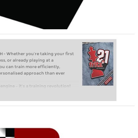
Whether you’re taking your first
ss, or already playing at a
ou can train more efficiently,
personalised approach than ever
engine – it’s a training revolution!
t steps into the world of club chess,
ent level: with FRITZ, you can train
 and with a more personalised