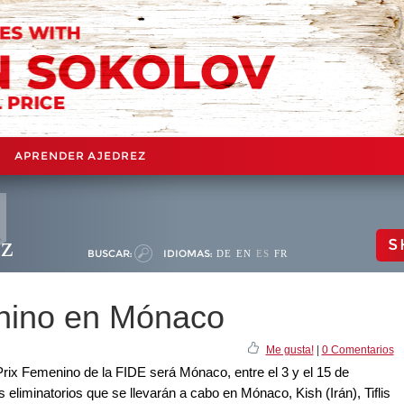
APRENDER AJEDREZ
ez
S
BUSCAR:
IDIOMAS:
DE
EN
ES
FR
nino en Mónaco
Me gusta!
|
0 Comentarios
rix Femenino de la FIDE será Mónaco, entre el 3 y el 15 de
s eliminatorios que se llevarán a cabo en Mónaco, Kish (Irán), Tiflis