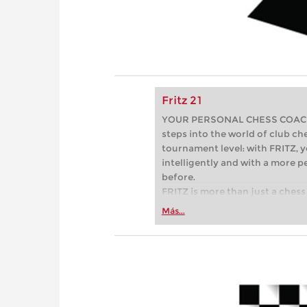
Fritz 21
YOUR PERSONAL CHESS COACH - 
steps into the world of club che
tournament level: with FRITZ, y
intelligently and with a more 
before.
FRITZ is more than just a chess 
Whether you’re taking your firs
Más...
or already playing at a tournam
more efficiently, intelligently
approach than ever before.