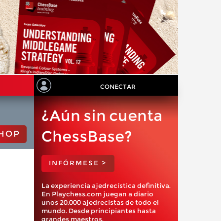
CONECTAR
¿Aún sin cuenta
ChessBase?
HOP
INFÓRMESE >
La experiencia ajedrecística definitiva.
En Playchess.com juegan a diario
unos 20.000 ajedrecistas de todo el
mundo. Desde principiantes hasta
grandes maestros.