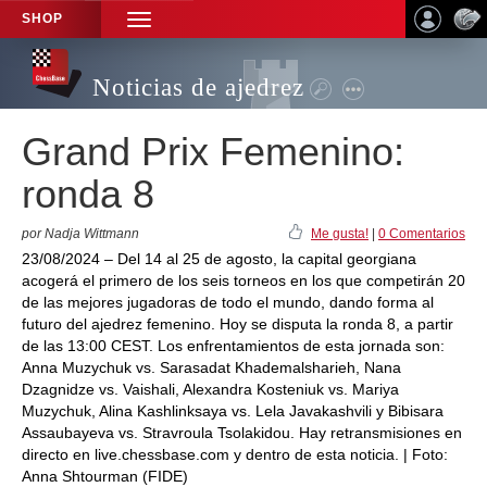
SHOP
TOGGLE
NAVIGATION
Noticias de ajedrez
Grand Prix Femenino:
ronda 8
por Nadja Wittmann
Me gusta!
|
0 Comentarios
23/08/2024 – Del 14 al 25 de agosto, la capital georgiana
acogerá el primero de los seis torneos en los que competirán 20
de las mejores jugadoras de todo el mundo, dando forma al
futuro del ajedrez femenino. Hoy se disputa la ronda 8, a partir
de las 13:00 CEST. Los enfrentamientos de esta jornada son:
Anna Muzychuk vs. Sarasadat Khademalsharieh, Nana
Dzagnidze vs. Vaishali, Alexandra Kosteniuk vs. Mariya
Muzychuk, Alina Kashlinksaya vs. Lela Javakashvili y Bibisara
Assaubayeva vs. Stravroula Tsolakidou. Hay retransmisiones en
directo en live.chessbase.com y dentro de esta noticia. | Foto:
Anna Shtourman (FIDE)