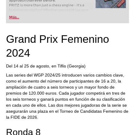
approach than ever before.
FRITZ is more than just a chess engine – it’s a
training revolution! Whether you’re taking your
first steps into the world of club chess, or already
Más...
playing at a tournament level: with FRITZ, you can
train more efficiently, intelligently and with a
more personalised approach than ever before.
Grand Prix Femenino
2024
Del 14 al 25 de agosto, en Tiflis (Georgia)
Las series del WGP 2024/25 introducen varios cambios clave,
como el aumento del número de participantes de 16 a 20, la
ampliación de cuatro a seis torneos y un mayor fondo de
premios de 120.000 euros. Cada jugador competirá en tres de
los seis torneos y ganará puntos en función de su clasificación
en cada uno de ellos. Las dos mejores jugadoras de la serie se
asegurarán una plaza en el Torneo de Candidatas Femenino de
la FIDE de 2026.
Ronda 8