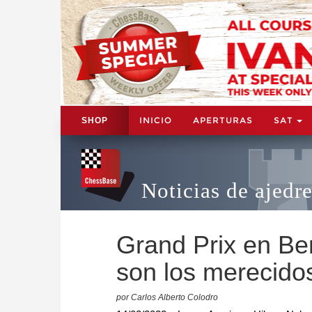
INICIO
APERTURAS
SAT
SHOP
Noticias de ajedr
Grand Prix en Be
son los merecidos
por Carlos Alberto Colodro