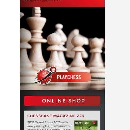
ONLINE SHOP
CHESSBASE MAGAZINE 228
FIDE Grand Swiss 2025 with
analyses by Giri, Blübaum and
many others. Opening videos