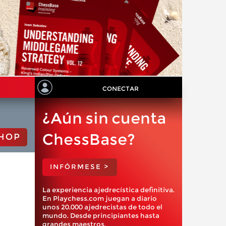
CONECTAR
¿Aún sin cuenta
ChessBase?
HOP
INFÓRMESE >
La experiencia ajedrecística definitiva.
En Playchess.com juegan a diario
unos 20.000 ajedrecistas de todo el
mundo. Desde principiantes hasta
grandes maestros.