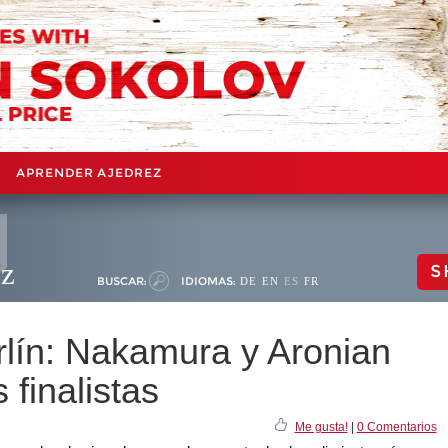
APRENDER AJEDREZ
ez
S
BUSCAR:
IDIOMAS:
DE
EN
ES
FR
rlín: Nakamura y Aronian
 finalistas
Me gusta!
|
0 Comentarios