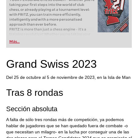
taking your first steps into the world of club
chess, or already playing at a tournament level:
with FRITZ, you can train more efficiently,
intelligently and with a more personalised
approach than ever before.
FRITZ is more than just a chess engine – it’s a
training revolution! Whether you’re taking your
first steps into the world of club chess, or already
Más...
playing at a tournament level: with FRITZ, you can
train more efficiently, intelligently and with a
more personalised approach than ever before.
Grand Swiss 2023
Del 25 de octubre al 5 de noviembre de 2023, en la Isla de Man
Tras 8 rondas
Sección absoluta
A falta de sólo tres rondas más de competición, ya podemos
hablar de jugadores que se han quedado fuera de combate -o
que necesitan un milagro- en la lucha por conseguir una de las