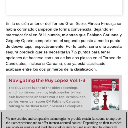
En la edición anterior del Torneo Gran Suizo, Alireza Firouzja se
había coronado campeón de forma convencida, dejando el
marcador final en 8/11 puntos, mientras que Fabiano Caruana y
Grigoriy Oparin compartieron el segundo puesto a medio punto
de desventaja, respectivamente. Por lo tanto, sería una apuesta
segura predecir que se necesitarán 7½ puntos para tener
opciones de hacerse con una de las dos plazas en el Torneo de
Candidatos, incluso si Caruana, que ya está clasificado,
acabase entre los dos primeros de la clasificación.
Navigating the Ruy Lopez Vol.1-3
The Ruy Lopez is one of the oldest openings
which continues to enjoy high popularity from
club level to the absolute world top. In this video
series, American super GM Fabiano Caruana,
talking to IM Oliver Reeh, presents a complete
repertoire for White.
We use cookies and comparable technologies to provide certain functions, to improve
the user experience and to offer interest-oriented content. Depending on their intended
Más...
use, analysis cookies and marketing cookies may be used in addition to technically