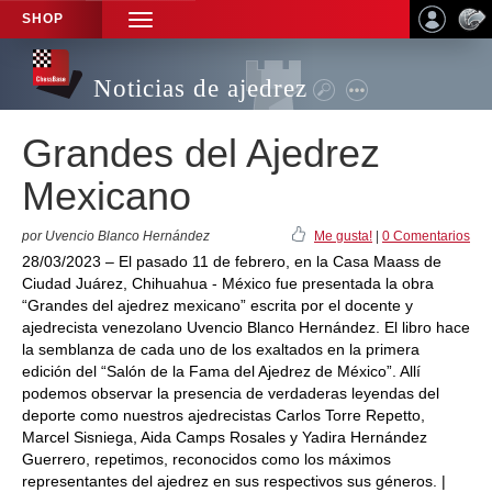
SHOP
TOGGLE
NAVIGATION
Noticias de ajedrez
Grandes del Ajedrez
Mexicano
por Uvencio Blanco Hernández
Me gusta!
|
0 Comentarios
28/03/2023 – El pasado 11 de febrero, en la Casa Maass de
Ciudad Juárez, Chihuahua - México fue presentada la obra
“Grandes del ajedrez mexicano” escrita por el docente y
ajedrecista venezolano Uvencio Blanco Hernández. El libro hace
la semblanza de cada uno de los exaltados en la primera
edición del “Salón de la Fama del Ajedrez de México”. Allí
podemos observar la presencia de verdaderas leyendas del
deporte como nuestros ajedrecistas Carlos Torre Repetto,
Marcel Sisniega, Aida Camps Rosales y Yadira Hernández
Guerrero, repetimos, reconocidos como los máximos
representantes del ajedrez en sus respectivos sus géneros. |