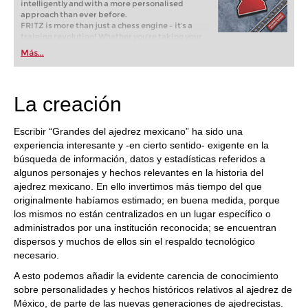
intelligently and with a more personalised
approach than ever before.
FRITZ is more than just a chess engine – it’s a
training revolution! Whether you’re taking your
first steps into the world of club chess, or already
Más...
playing at a tournament level: with FRITZ, you can
train more efficiently, intelligently and with a
more personalised approach than ever before.
La creación
Escribir “Grandes del ajedrez mexicano” ha sido una
experiencia interesante y -en cierto sentido- exigente en la
búsqueda de información, datos y estadísticas referidos a
algunos personajes y hechos relevantes en la historia del
ajedrez mexicano. En ello invertimos más tiempo del que
originalmente habíamos estimado; en buena medida, porque
los mismos no están centralizados en un lugar específico o
administrados por una institución reconocida; se encuentran
dispersos y muchos de ellos sin el respaldo tecnológico
necesario.
A esto podemos añadir la evidente carencia de conocimiento
sobre personalidades y hechos históricos relativos al ajedrez de
México, de parte de las nuevas generaciones de ajedrecistas.