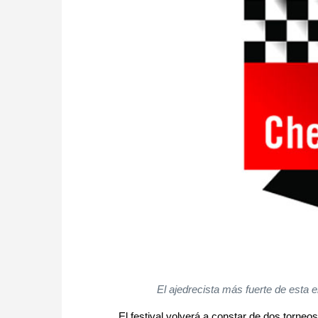
El ajedrecista más fuerte de esta 
El festival volverá a constar de dos torneos