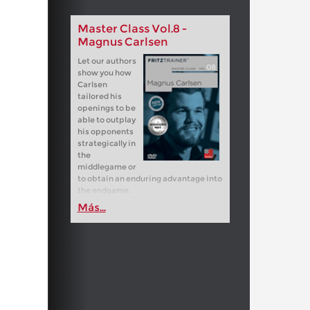
Master Class Vol.8 -
Magnus Carlsen
Let our authors
show you how
Carlsen
tailored his
openings to be
able to outplay
his opponents
strategically in
the
middlegame or
to obtain an enduring advantage into
the endgame.
Más...