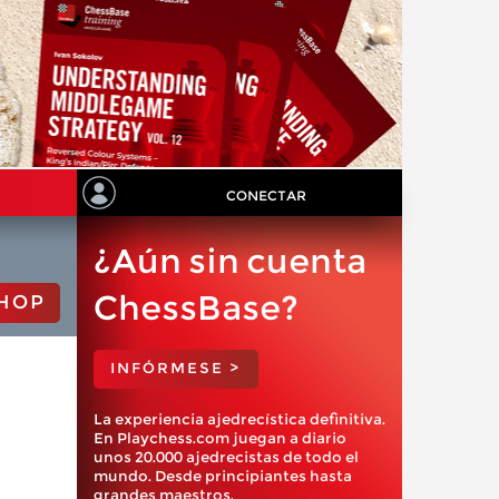
CONECTAR
¿Aún sin cuenta
ChessBase?
HOP
INFÓRMESE >
La experiencia ajedrecística definitiva.
En Playchess.com juegan a diario
unos 20.000 ajedrecistas de todo el
mundo. Desde principiantes hasta
grandes maestros.