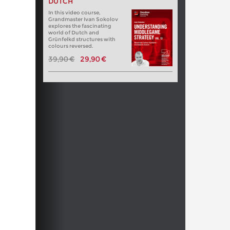
DUTCH
In this video course,
Grandmaster Ivan Sokolov
explores the fascinating
world of Dutch and
Grünfelkd structures with
colours reversed.
39,90 €
29,90 €