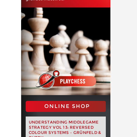
ONLINE SHOP
UNDERSTANDING MIDDLEGAME
STRATEGY VOL 13: REVERSED
COLOUR SYSTEMS – GRÜNFELD &