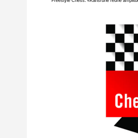
Freestyle Chess. «Karlsruhe reúne amplitu