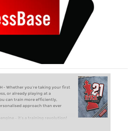
Whether you’re taking your first
ss, or already playing at a
ou can train more efficiently,
personalised approach than ever
engine – it’s a training revolution!
t steps into the world of club chess,
ent level: with FRITZ, you can train