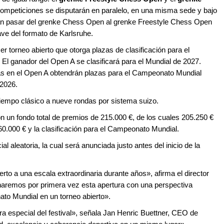
ompeticiones se disputarán en paralelo, en una misma sede y bajo
rán pasar del grenke Chess Open al grenke Freestyle Chess Open
lave del formato de Karlsruhe.
 torneo abierto que otorga plazas de clasificación para el
El ganador del Open A se clasificará para el Mundial de 2027.
as en el Open A obtendrán plazas para el Campeonato Mundial
 2026.
tiempo clásico a nueve rondas por sistema suizo.
 un fondo total de premios de 215.000 €, de los cuales 205.250 €
60.000 € y la clasificación para el Campeonato Mundial.
 aleatoria, la cual será anunciada justo antes del inicio de la
rto a una escala extraordinaria durante años», afirma el director
aremos por primera vez esta apertura con una perspectiva
nato Mundial en un torneo abierto».
ra especial del festival», señala Jan Henric Buettner, CEO de