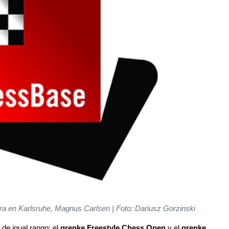
era en Karlsruhe, Magnus Carlsen | Foto: Dariusz Gorzinski
 de igual rango: el
grenke Freestyle Chess Open
y el
grenke