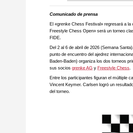
more efficiently, intelligently
approach than ever before.
Comunicado de prensa
El «grenke Chess Festival» regresará a la
Freestyle Chess Open» será un torneo clas
FIDE.
Del 2 al 6 de abril de 2026 (Semana Santa)
punto de encuentro del ajedrez internacio
Baden-Baden) organiza los dos torneos princ
sus socios
grenke AG
y
Freestyle Chess
.
Entre los participantes figuran el múltip
Vincent Keymer. Carlsen logró un resultado
del torneo.