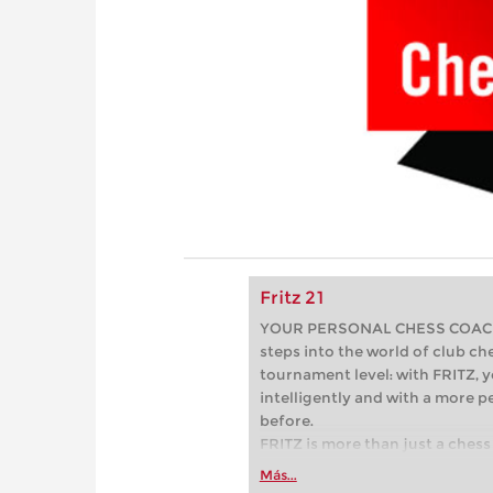
Fritz 21
YOUR PERSONAL CHESS COACH - 
steps into the world of club che
tournament level: with FRITZ, y
intelligently and with a more 
before.
FRITZ is more than just a chess 
Whether you’re taking your firs
Más...
or already playing at a tournam