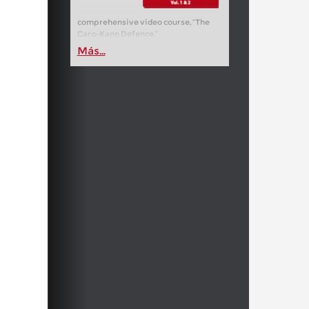
comprehensive video course, “The
Caro-Kann Defence.”
Más...