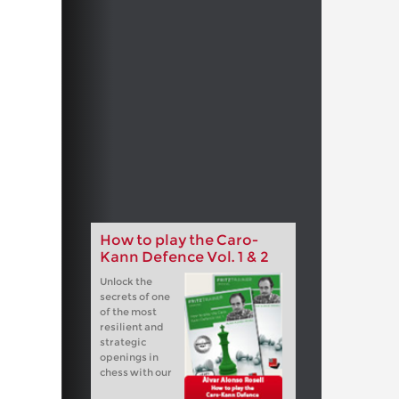
How to play the Caro-
Kann Defence Vol. 1 & 2
Unlock the
secrets of one
of the most
resilient and
strategic
openings in
chess with our