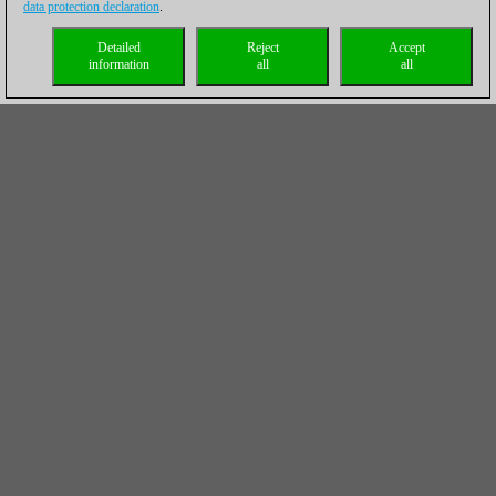
data protection declaration
.
Detailed
Reject
Accept
information
all
all