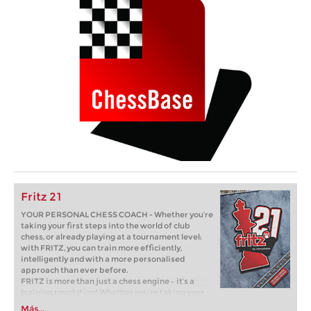
Fritz 21
YOUR PERSONAL CHESS COACH - Whether you’re
taking your first steps into the world of club
chess, or already playing at a tournament level:
with FRITZ, you can train more efficiently,
intelligently and with a more personalised
approach than ever before.
FRITZ is more than just a chess engine – it’s a
training revolution! Whether you’re taking your
first steps into the world of club chess, or already
Más...