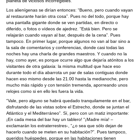
planeta de viciosos incorregibles.
Los alienígenas se dirían entonces: “Bueno, pero cuando vayan
al restaurante harán otra cosa”. Pues no del todo, porque hay
una pantalla gigante donde se ven partidas, en directo o
diferido, o fotos o vídeos de ajedrez. “Está bien. Pero se
relajarán cuando vayan al bar, después de la cena”. Pues
tampoco. En primer lugar, porque algunos no van al bar sino a
la sala de comentarios y conferencias, donde casi todas las
noches hay una charla de grandes maestros. Y cuando no la
hay, como ayer, es porque ocurre algo que dejaría atónitos a los
visitantes de otra galaxia: la misma multitud que hace eso
durante todo el día abarrota un par de salas contiguas donde
hacen eso mismo desde las 21.00 hasta la medianoche, pero
mucho más rápido y con tensión tremenda, aporreando unos
relojes como si en ello les fuera la vida.
“Vale, pero alguno se habrá quedado tranquilamente en el bar,
disfrutando de las vistas sobre el Estrecho, donde se juntan el
Atlántico y el Mediterráneo”. Sí, pero con un matiz importante:
¡En cada mesa del bar hay un tablero! “¡Madre mía! –
exclamarán los extraterrestres-, “¿o sea que sólo dejan de
hacerlo cuando se meten en su habitación?”. Pues tampoco,
queridos huéspedes, porque en las habitaciones tienen