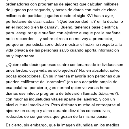
ordenadores con programas de ajedrez que calculan millones
de jugadas por segundo, y bases de datos con más de cinco
millones de partidas, jugadas desde el siglo XVI hasta ayer,
perfectamente clasificadas. “¡Qué barbaridad! ¿Y en la ducha, o
en el inodoro o en la cama?”. Bueno, tenemos base científica
para asegurar que sueñan con ajedrez aunque por la mañana
no lo recuerden… y sobre el resto no me voy a pronunciar,
porque un periodista serio debe mostrar el máximo respeto a la
vida privada de las personas salvo cuando aporta información
muy importante.
¿Quiere ello decir que esos cuatro centenares de individuos son
unos lerdos, cuya vida es sólo ajedrez? No, en absoluto, salvo
pocas excepciones. En su inmensa mayoría son personas que
pueden calificarse de “normales” (en una acepción amplia de
esa palabra; por cierto, ¿es normal quien ve varias horas
diarias ese infecto programa de televisión llamado
Sálvame?
),
con muchas inquietudes vitales aparte del ajedrez, y con un
nivel cultural medio-alto. Pero disfrutan mucho al entregarse al
ajedrez en cuerpo y alma durante diez días consecutivos,
rodeados de congéneres que gozan de la misma pasión.
Es cierto, sin embargo, que la imagen difundida en los medios