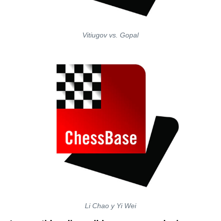
Vitiugov vs. Gopal
Li Chao y Yi Wei