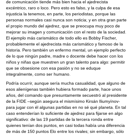
de comunicación tiende más bien hacia el ajedrecista
excéntrico, raro o loco. Pero esto es falso, y la culpa de esa
injusticia la tenemos, en parte, los periodistas, porque las
personas normales casi nunca son noticia; y en otra gran parte
el propio mundo del ajedrez, que se preocupa muy poco de
mejorar su imagen y comunicación con el resto de la sociedad.
El ejemplo más carismático de todo ello es Bobby Fischer,
probablemente el ajedrecista más carismático y famoso de la
historia. Pero también un enfermo mental, un ejemplo perfecto
de lo que ningún padre, madre o docente debe hacer con los
niños y niñas que muestren un gran talento para algo: permitir
que se obsesione con esa pasión y no se eduque
integralmente, como ser humano.
Podría ocurrir, aunque sería mucha casualidad, que alguno de
esos alienígenas también hubiera formado parte, hace unos
años, del comando que presuntamente secuestró al presidente
de la FIDE –según asegura el mismísimo Kirsán Iliumyínov-
para jugar con él algunas partidas en no sé qué planeta. En tal
caso entenderían lo suficiente de ajedrez para fijarse en algo
significativo: de las 19 partidas de la tercera ronda entre
quienes tenían dos puntos, en casi todas había una diferencia
de más de 150 puntos Elo entre los rivales; sin embargo, sólo