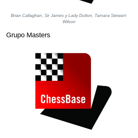
Brian Callaghan, Sir James y Lady Dutton, Tamara Stewart-
Wilson
Grupo Masters