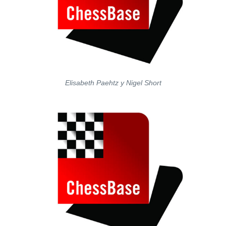
Elisabeth Paehtz y Nigel Short