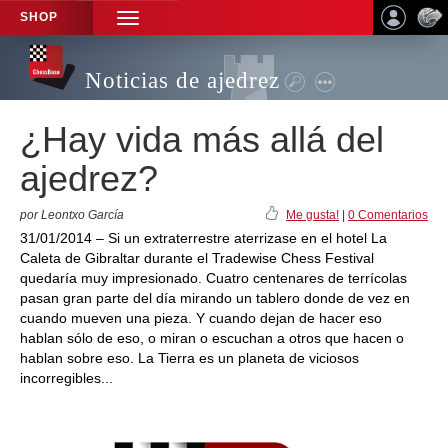
SHOP
TOGGLE
NAVIGATION
Noticias de ajedrez
¿Hay vida más allá del
ajedrez?
por Leontxo García
Me gusta!
|
0 Comentarios
31/01/2014 – Si un extraterrestre aterrizase en el hotel La
Caleta de Gibraltar durante el Tradewise Chess Festival
quedaría muy impresionado. Cuatro centenares de terrícolas
pasan gran parte del día mirando un tablero donde de vez en
cuando mueven una pieza. Y cuando dejan de hacer eso
hablan sólo de eso, o miran o escuchan a otros que hacen o
hablan sobre eso. La Tierra es un planeta de viciosos
incorregibles...