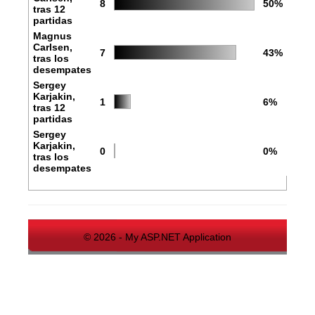
8
50%
tras 12
partidas
Magnus
Carlsen,
7
43%
tras los
desempates
Sergey
Karjakin,
1
6%
tras 12
partidas
Sergey
Karjakin,
0
0%
tras los
desempates
© 2026 - My ASP.NET Application