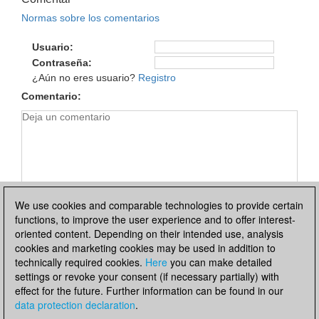
Normas sobre los comentarios
Usuario
Contraseña
¿Aún no eres usuario?
Registro
Comentario
We use cookies and comparable technologies to provide certain
functions, to improve the user experience and to offer interest-
oriented content. Depending on their intended use, analysis
cookies and marketing cookies may be used in addition to
technically required cookies.
Here
you can make detailed
settings or revoke your consent (if necessary partially) with
effect for the future. Further information can be found in our
Política de privacidad
|
Pie de imprenta
|
Para contactar
|
data protection declaration
.
Cookies Management
|
Licencias
|
Compliance Hotline
|