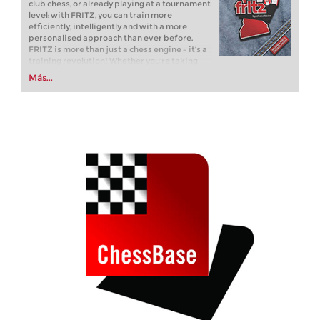
club chess, or already playing at a tournament
level: with FRITZ, you can train more
efficiently, intelligently and with a more
personalised approach than ever before.
FRITZ is more than just a chess engine – it’s a
training revolution! Whether you’re taking
your first steps into the world of club chess, or
Más...
already playing at a tournament level: with
FRITZ, you can train more efficiently,
intelligently and with a more personalised
approach than ever before.