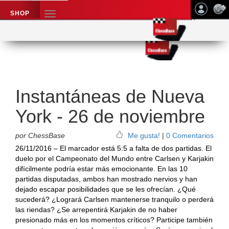
SHOP
TOGGLE
NAVIGATION
Application name
Noticias de ajedrez
Instantáneas de Nueva
York - 26 de noviembre
por ChessBase
Me gusta!
|
0 Comentarios
26/11/2016 – El marcador está 5:5 a falta de dos partidas. El
duelo por el Campeonato del Mundo entre Carlsen y Karjakin
difícilmente podría estar más emocionante. En las 10
partidas disputadas, ambos han mostrado nervios y han
dejado escapar posibilidades que se les ofrecían. ¿Qué
sucederá? ¿Logrará Carlsen mantenerse tranquilo o perderá
las riendas? ¿Se arrepentirá Karjakin de no haber
presionado más en los momentos críticos? Participe también