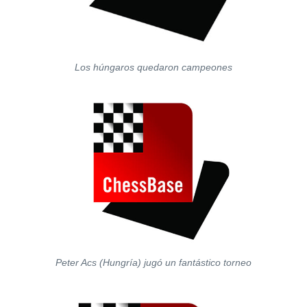
Los húngaros quedaron campeones
Peter Acs (Hungría) jugó un fantástico torneo