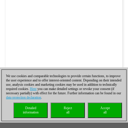
We use cookies and comparable technologies to provide certain functions, to improve
the user experience and to offer interest-oriented content. Depending on their intended
use, analysis cookies and marketing cookies may be used in addition to technically
required cookies.
Here
you can make detailed settings or revoke your consent (if
necessary partially) with effect for the future. Further information can be found in our
data protection declaration
.
Detailed
Reject
Accept
information
all
all