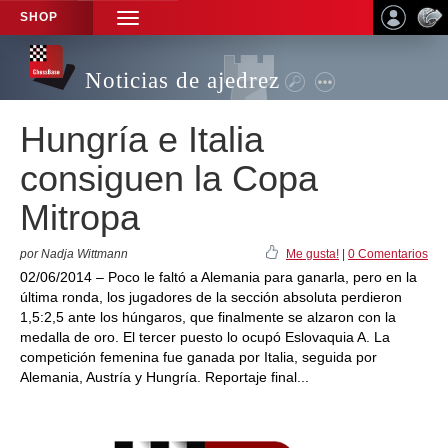
SHOP
TOGGLE
NAVIGATION
Noticias de ajedrez
Hungría e Italia
consiguen la Copa
Mitropa
por Nadja Wittmann
Me gusta!
|
0 Comentarios
02/06/2014 – Poco le faltó a Alemania para ganarla, pero en la
última ronda, los jugadores de la sección absoluta perdieron
1,5:2,5 ante los húngaros, que finalmente se alzaron con la
medalla de oro. El tercer puesto lo ocupó Eslovaquia A. La
competición femenina fue ganada por Italia, seguida por
Alemania, Austría y Hungría. Reportaje final...