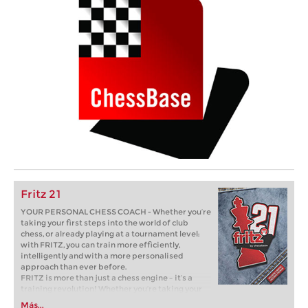
Fritz 21
YOUR PERSONAL CHESS COACH - Whether you’re
taking your first steps into the world of club
chess, or already playing at a tournament level:
with FRITZ, you can train more efficiently,
intelligently and with a more personalised
approach than ever before.
FRITZ is more than just a chess engine – it’s a
training revolution! Whether you’re taking your
first steps into the world of club chess, or already
Más...