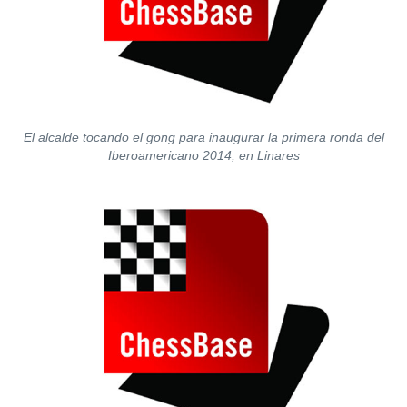
El alcalde tocando el gong para inaugurar la primera ronda del
Iberoamericano 2014, en Linares