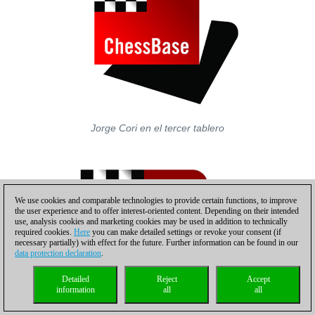
Jorge Cori en el tercer tablero
We use cookies and comparable technologies to provide certain functions, to improve
the user experience and to offer interest-oriented content. Depending on their intended
use, analysis cookies and marketing cookies may be used in addition to technically
required cookies.
Here
you can make detailed settings or revoke your consent (if
necessary partially) with effect for the future. Further information can be found in our
data protection declaration
.
Detailed
Reject
Accept
information
all
all