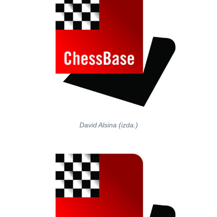
David Alsina (izda.)