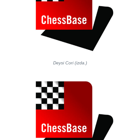
Deysi Cori (izda.)