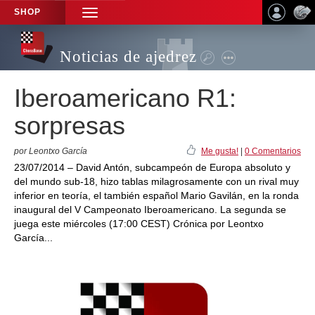
SHOP
TOGGLE
NAVIGATION
Noticias de ajedrez
Iberoamericano R1:
sorpresas
por Leontxo García
Me gusta!
|
0 Comentarios
23/07/2014 – David Antón, subcampeón de Europa absoluto y
del mundo sub-18, hizo tablas milagrosamente con un rival muy
inferior en teoría, el también español Mario Gavilán, en la ronda
inaugural del V Campeonato Iberoamericano. La segunda se
juega este miércoles (17:00 CEST) Crónica por Leontxo
García...