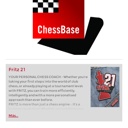
Fritz 21
YOUR PERSONAL CHESS COACH - Whether you’re
taking your first steps into the world of club
chess, or already playing at a tournament level:
with FRITZ, you can train more efficiently,
intelligently and with a more personalised
approach than ever before.
FRITZ is more than just a chess engine – it’s a
training revolution! Whether you’re taking your
first steps into the world of club chess, or already
Más...
playing at a tournament level: with FRITZ, you can
train more efficiently, intelligently and with a
more personalised approach than ever before.