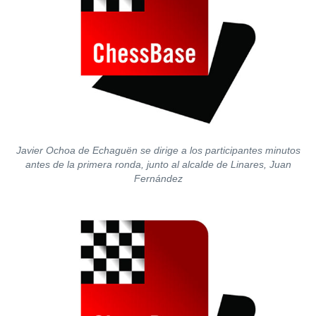
Javier Ochoa de Echaguën se dirige a los participantes minutos
antes de la primera ronda, junto al alcalde de Linares, Juan
Fernández