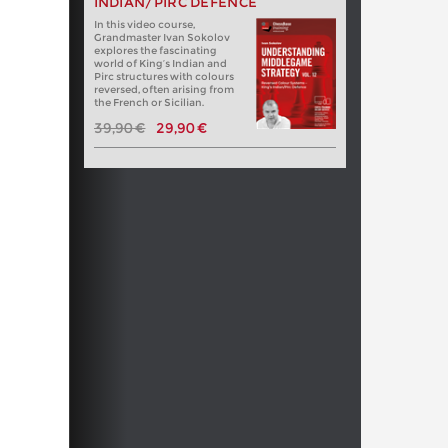
INDIAN/PIRC DEFENCE
In this video course,
Grandmaster Ivan Sokolov
explores the fascinating
world of King’s Indian and
Pirc structures with colours
reversed, often arising from
the French or Sicilian.
39,90 €
29,90 €