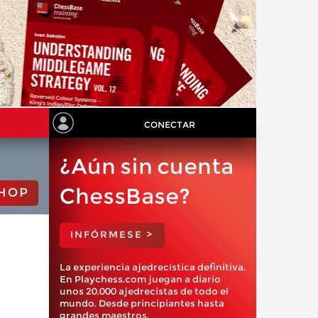
CONECTAR
¿Aún sin cuenta
ChessBase?
HOP
INFÓRMESE >
La experiencia ajedrecística definitiva.
En Playchess.com juegan a diario
unos 20.000 ajedrecistas de todo el
mundo. Desde principiantes hasta
grandes maestros.