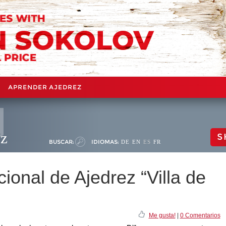
APRENDER AJEDREZ
ez
S
BUSCAR:
IDIOMAS:
DE
EN
ES
FR
acional de Ajedrez “Villa de
Me gusta!
|
0 Comentarios