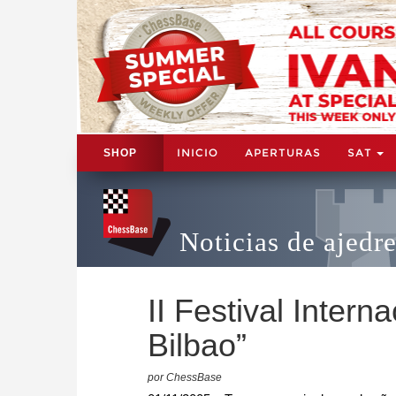
INICIO
APERTURAS
SAT
SHOP
Noticias de ajedr
II Festival Intern
Bilbao”
por ChessBase