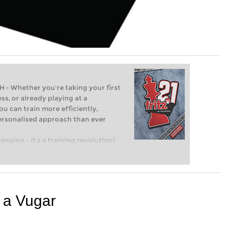
Whether you’re taking your first
ss, or already playing at a
ou can train more efficiently,
personalised approach than ever
engine – it’s a training revolution!
t steps into the world of club chess,
ent level: with FRITZ, you can train
 and with a more personalised
o a Vugar