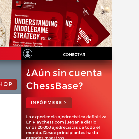
CONECTAR
¿Aún sin cuenta
ChessBase?
HOP
INFÓRMESE >
La experiencia ajedrecística definitiva.
En Playchess.com juegan a diario
unos 20.000 ajedrecistas de todo el
mundo. Desde principiantes hasta
grandes maestros.