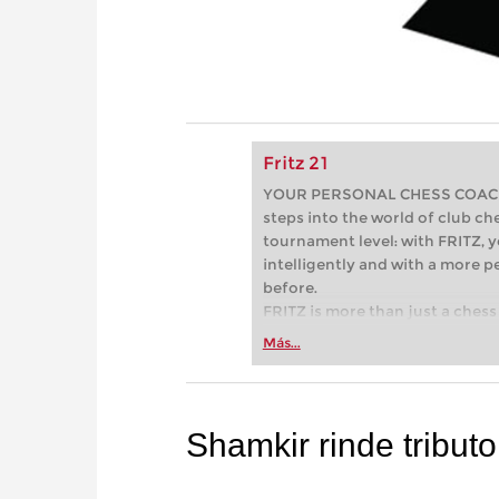
Fritz 21
YOUR PERSONAL CHESS COACH - 
steps into the world of club che
tournament level: with FRITZ, y
intelligently and with a more 
before.
FRITZ is more than just a chess 
Whether you’re taking your firs
Más...
or already playing at a tournam
more efficiently, intelligently
approach than ever before.
Shamkir rinde tribut