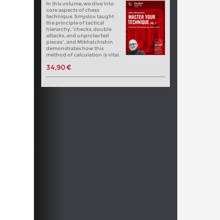
In this volume, we dive into
core aspects of chess
technique. Smyslov taught
the principle of tactical
hierarchy, “checks, double
attacks, and unprotected
pieces”, and Mikhalchishin
demonstrates how this
method of calculation is vital.
34,90 €