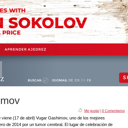
APRENDER AJEDREZ
ez
S
BUSCAR:
IDIOMAS:
DE
EN
ES
FR
imov
Me gusta!
|
0 Comentarios
 viene (17 de abril) Vugar Gashimov, uno de los mejores
nero de 2014 por un tumor cerebral. El lugar de celebración de