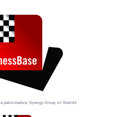
sa patrocinadora, Synergy Group, en Shamkir