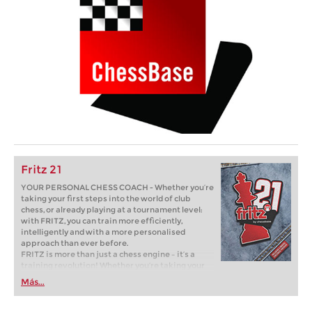
Fritz 21
YOUR PERSONAL CHESS COACH - Whether you’re
taking your first steps into the world of club
chess, or already playing at a tournament level:
with FRITZ, you can train more efficiently,
intelligently and with a more personalised
approach than ever before.
FRITZ is more than just a chess engine – it’s a
training revolution! Whether you’re taking your
first steps into the world of club chess, or already
Más...
playing at a tournament level: with FRITZ, you can
train more efficiently, intelligently and with a
more personalised approach than ever before.