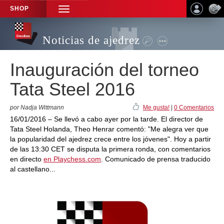
SHOP
TOGGLE
NAVIGATION
Noticias de ajedrez
Inauguración del torneo
Tata Steel 2016
por Nadja Wittmann
Me gusta!
|
0 Comentarios
16/01/2016 – Se llevó a cabo ayer por la tarde. El director de
Tata Steel Holanda, Theo Henrar comentó: "Me alegra ver que
la popularidad del ajedrez crece entre los jóvenes". Hoy a partir
de las 13:30 CET se disputa la primera ronda, con comentarios
en directo
en Playchess.com
. Comunicado de prensa traducido
al castellano...