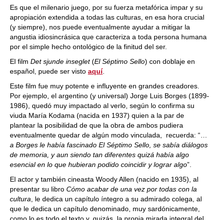
Es que el milenario juego, por su fuerza metafórica impar y su
apropiación extendida a todas las culturas, en esa hora crucial
(y siempre), nos puede eventualmente ayudar a mitigar la
angustia idiosincrásica que caracteriza a toda persona humana
por el simple hecho ontológico de la finitud del ser.
El film
Det sjunde inseglet
(
El Séptimo Sello
) con doblaje en
español, puede ser visto
aquí
.
Este film fue muy potente e influyente en grandes creadores.
Por ejemplo, el argentino (y universal) Jorge Luis Borges (1899-
1986), quedó muy impactado al verlo, según lo confirma su
viuda María Kodama (nacida en 1937) quien a la par de
plantear la posibilidad de que la obra de ambos pudiera
eventualmente quedar de algún modo vinculada, recuerda: “…
a Borges le había fascinado El Séptimo Sello, se sabía diálogos
de memoria, y aun siendo tan diferentes quizá había algo
esencial en lo que hubieran podido coincidir y lograr algo
”.
El actor y también cineasta Woody Allen (nacido en 1935), al
presentar su libro
Cómo acabar de una vez por todas con la
cultura
, le dedica un capítulo íntegro a su admirado colega, al
que le dedica un capítulo denominado, muy sardónicamente,
como lo es todo el texto y, quizás, la propia mirada integral del