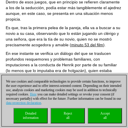
Dentro de esos juegos, que en principio se refieren claramente
a los de la seducción, podía estar más tangiblemente el ajedrez
aunque, en este caso, se presenta en una situación menos
propicia.
Es que, tras la primera pelea de la pareja, ella va a buscar a su
novio a su casa, observando que lo están jugando un clérigo y
una señora, que era la tía de su novio, quien no se mostró
precisamente acogedora y amable (
minuto 53 del film
).
En ese instante se verifica un diálogo del que se traslucen
profundos resquemores y problemas familiares, con
imputaciones a la conducta de Henrik por parte de su familiar
(lo menos que lo imputaba era de holgazán), quien estaba
aquejada por el cáncer.
We use cookies and comparable technologies to provide certain functions, to improve
La mujer, pese a considerarse un esqueleto en vida, bastante
the user experience and to offer interest-oriented content. Depending on their intended
use, analysis cookies and marketing cookies may be used in addition to technically
premonitoriamente, al menos en lo que respecta a su sobrino, y
required cookies.
Here
you can make detailed settings or revoke your consent (if
pareciendo disfrutar mucho la situación, dirá: “
Os enterraré a
necessary partially) with effect for the future. Further information can be found in our
todos
”.
data protection declaration
.
El ajedrez, entonces, se presenta como un adecuado telón de
Detailed
Reject
Accept
fondo para pláticas en las que primaron, a pesar de la falta de
information
all
all
armonía reinante (La señora, por caso, dice: “
Estoy muerta
desde hace algún tiempo
” y su rival en el juego, un clérigo, sin