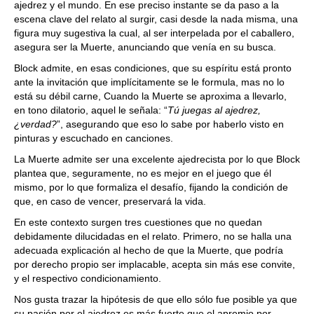
ajedrez y el mundo. En ese preciso instante se da paso a la
escena clave del relato al surgir, casi desde la nada misma, una
figura muy sugestiva la cual, al ser interpelada por el caballero,
asegura ser la Muerte, anunciando que venía en su busca.
Block admite, en esas condiciones, que su espíritu está pronto
ante la invitación que implícitamente se le formula, mas no lo
está su débil carne, Cuando la Muerte se aproxima a llevarlo,
en tono dilatorio, aquel le señala: “
Tú juegas al ajedrez,
¿verdad?
”, asegurando que eso lo sabe por haberlo visto en
pinturas y escuchado en canciones.
La Muerte admite ser una excelente ajedrecista por lo que Block
plantea que, seguramente, no es mejor en el juego que él
mismo, por lo que formaliza el desafío, fijando la condición de
que, en caso de vencer, preservará la vida.
En este contexto surgen tres cuestiones que no quedan
debidamente dilucidadas en el relato. Primero, no se halla una
adecuada explicación al hecho de que la Muerte, que podría
por derecho propio ser implacable, acepta sin más ese convite,
y el respectivo condicionamiento.
Nos gusta trazar la hipótesis de que ello sólo fue posible ya que
su pasión por el ajedrez es más fuerte que el apremio por