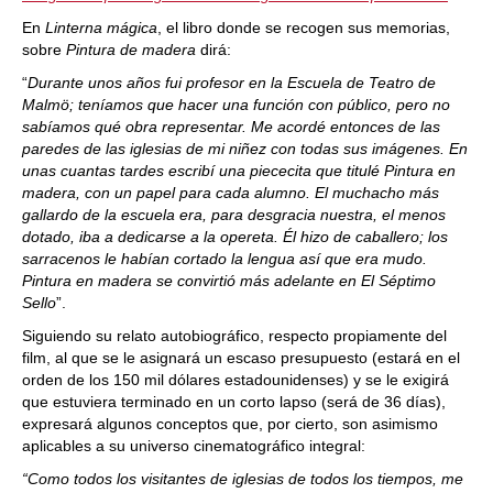
En
Linterna mágica
, el libro donde se recogen sus memorias,
sobre
Pintura de madera
dirá:
“
Durante unos años fui profesor en la Escuela de Teatro de
Malmö; teníamos que hacer una función con público, pero no
sabíamos qué obra representar. Me acordé entonces de las
paredes de las iglesias de mi niñez con todas sus imágenes. En
unas cuantas tardes escribí una piececita que titulé Pintura en
madera, con un papel para cada alumno. El muchacho más
gallardo de la escuela era, para desgracia nuestra, el menos
dotado, iba a dedicarse a la opereta. Él hizo de caballero; los
sarracenos le habían cortado la lengua así que era mudo.
Pintura en madera se convirtió más adelante en El Séptimo
Sello
”.
Siguiendo su relato autobiográfico, respecto propiamente del
film, al que se le asignará un escaso presupuesto (estará en el
orden de los 150 mil dólares estadounidenses) y se le exigirá
que estuviera terminado en un corto lapso (será de 36 días),
expresará algunos conceptos que, por cierto, son asimismo
aplicables a su universo cinematográfico integral:
“Como todos los visitantes de iglesias de todos los tiempos, me