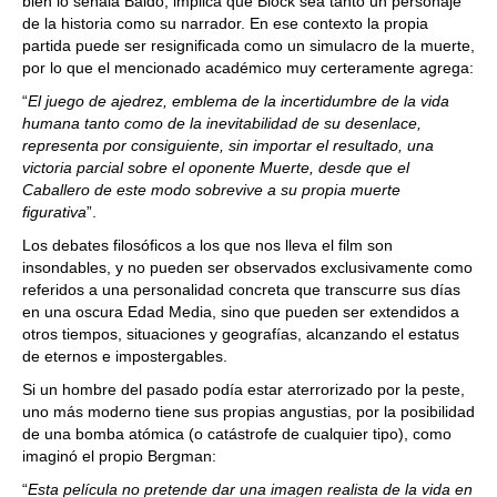
bien lo señala Baldo, implica que Block sea tanto un personaje
de la historia como su narrador. En ese contexto la propia
partida puede ser resignificada como un simulacro de la muerte,
por lo que el mencionado académico muy certeramente agrega:
“
El juego de ajedrez, emblema de la incertidumbre de la vida
humana tanto como de la inevitabilidad de su desenlace,
representa por consiguiente, sin importar el resultado, una
victoria parcial sobre el oponente Muerte, desde que el
Caballero de este modo sobrevive a su propia muerte
figurativa
”.
Los debates filosóficos a los que nos lleva el film son
insondables, y no pueden ser observados exclusivamente como
referidos a una personalidad concreta que transcurre sus días
en una oscura Edad Media, sino que pueden ser extendidos a
otros tiempos, situaciones y geografías, alcanzando el estatus
de eternos e impostergables.
Si un hombre del pasado podía estar aterrorizado por la peste,
uno más moderno tiene sus propias angustias, por la posibilidad
de una bomba atómica (o catástrofe de cualquier tipo), como
imaginó el propio Bergman:
“
Esta película no pretende dar una imagen realista de la vida en