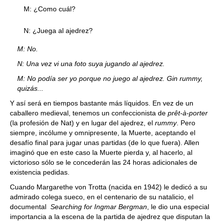
M: ¿Como cuál?
N: ¿Juega al ajedrez?
M: No.
N: Una vez vi una foto suya jugando al ajedrez.
M: No podía ser yo porque no juego al ajedrez. Gin rummy,
quizás...
Y así será en tiempos bastante más líquidos. En vez de un
caballero medieval, tenemos un confeccionista de
prêt-à-porter
(la profesión de Nat) y en lugar del ajedrez, el
rummy
. Pero
siempre, incólume y omnipresente, la Muerte, aceptando el
desafío final para jugar unas partidas (de lo que fuera). Allen
imaginó que en este caso la Muerte pierda y, al hacerlo, al
victorioso sólo se le concederán las 24 horas adicionales de
existencia pedidas.
Cuando Margarethe von Trotta (nacida en 1942) le dedicó a su
admirado colega sueco, en el centenario de su natalicio, el
documental
Searching for Ingmar Bergman
, le dio una especial
importancia a la escena de la partida de ajedrez que disputan la