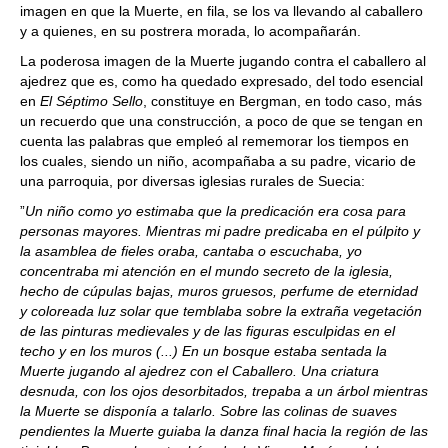
imagen en que la Muerte, en fila, se los va llevando al caballero
y a quienes, en su postrera morada, lo acompañarán.
La poderosa imagen de la Muerte jugando contra el caballero al
ajedrez que es, como ha quedado expresado, del todo esencial
en
El Séptimo Sello
, constituye en Bergman, en todo caso, más
un recuerdo que una construcción, a poco de que se tengan en
cuenta las palabras que empleó al rememorar los tiempos en
los cuales, siendo un niño, acompañaba a su padre, vicario de
una parroquia, por diversas iglesias rurales de Suecia:
”
Un niño como yo estimaba que la predicación era cosa para
personas mayores. Mientras mi padre predicaba en el púlpito y
la asamblea de fieles oraba, cantaba o escuchaba, yo
concentraba mi atención en el mundo secreto de la iglesia,
hecho de cúpulas bajas, muros gruesos, perfume de eternidad
y coloreada luz solar que temblaba sobre la extraña vegetación
de las pinturas medievales y de las figuras esculpidas en el
techo y en los muros (...) En un bosque estaba sentada la
Muerte jugando al ajedrez con el Caballero. Una criatura
desnuda, con los ojos desorbitados, trepaba a un árbol mientras
la Muerte se disponía a talarlo. Sobre las colinas de suaves
pendientes la Muerte guiaba la danza final hacia la región de las