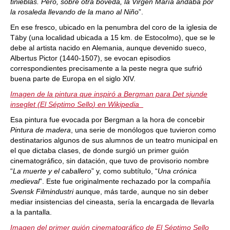
tinieblas. Pero, sobre otra bóveda, la Virgen María andaba por
la rosaleda llevando de la mano al Niño
”.
En ese fresco, ubicado en la penumbra del coro de la iglesia de
Täby (una localidad ubicada a 15 km. de Estocolmo), que se le
debe al artista nacido en Alemania, aunque devenido sueco,
Albertus Pictor (1440-1507), se evocan episodios
correspondientes precisamente a la peste negra que sufrió
buena parte de Europa en el siglo XIV.
Imagen de la pintura que inspiró a Bergman para
Det sjunde
inseglet
(
El Séptimo Sello
) en Wikipedia
Esa pintura fue evocada por Bergman a la hora de concebir
Pintura de madera
, una serie de monólogos que tuvieron como
destinatarios algunos de sus alumnos de un teatro municipal en
el que dictaba clases, de donde surgió un primer guión
cinematográfico, sin datación, que tuvo de provisorio nombre
“
La muerte y el caballero
” y, como subtítulo, “
Una crónica
medieval
”. Este fue originalmente rechazado por la compañía
Svensk Filmindustri
aunque, más tarde, aunque no sin deber
mediar insistencias del cineasta, sería la encargada de llevarla
a la pantalla.
Imagen del primer guión cinematográfico de El Séptimo Sello