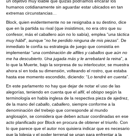
un objetivo muy loable que quizás podríamos encarar los
humanos cotidianamente sin aguardar estar ubicados en tan
extremas circunstancias…
Block, quien evidentemente no se resignaba a su destino, dice
que en la partida su rival (que insistimos, no era otro que su
confesor, más el caballero aún no lo sabía), emplea “
una táctica
muy hábil
”, aunque “
no he perdido ninguna de mis piezas
”. De
inmediato le confía su estrategia de juego que consistía en
implementar “
una combinación de alfiles y caballos que aún no
me ha descubierto. Una jugada más y le arrebataré la reina
”, a
lo que la Muerte, bajo la sorpresa de su interlocutor, se muestra
ahora sí en toda su dimensión, volteando el rostro, que estaba
hasta ese momento escondido, diciendo: “
Lo tendré en cuenta
”.
En este parlamento no hay que dejar de notar el uso de las
alegorías, teniendo en cuenta que el
alfil
, el
obispo
según la
terminología en habla inglesa de la respectiva pieza de ajedrez,
de la mano del
caballo
,
caballero
, siempre conforme a la
denominación del trebejo que corresponde al mundo
anglosajón, se considera que deben actuar coordinadas en ese
acto planificado por Block en procura de obtener el triunfo. Con
lo que parece que el autor nos quisiera indicar que es necesario
que la Iglesia y el poder terrenal se unan para enfrentar a la