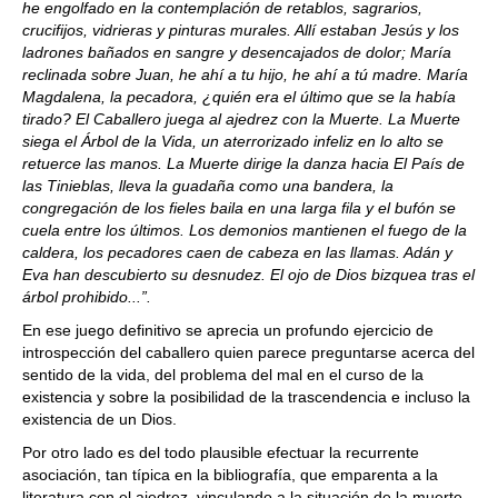
he engolfado en la contemplación de retablos, sagrarios,
crucifijos, vidrieras y pinturas murales. Allí estaban Jesús y los
ladrones bañados en sangre y desencajados de dolor; María
reclinada sobre Juan, he ahí a tu hijo, he ahí a tú madre. María
Magdalena, la pecadora, ¿quién era el último que se la había
tirado? El Caballero juega al ajedrez con la Muerte. La Muerte
siega el Árbol de la Vida, un aterrorizado infeliz en lo alto se
retuerce las manos. La Muerte dirige la danza hacia El País de
las Tinieblas, lleva la guadaña como una bandera, la
congregación de los fieles baila en una larga fila y el bufón se
cuela entre los últimos. Los demonios mantienen el fuego de la
caldera, los pecadores caen de cabeza en las llamas. Adán y
Eva han descubierto su desnudez. El ojo de Dios bizquea tras el
árbol prohibido...”.
En ese juego definitivo se aprecia un profundo ejercicio de
introspección del caballero quien parece preguntarse acerca del
sentido de la vida, del problema del mal en el curso de la
existencia y sobre la posibilidad de la trascendencia e incluso la
existencia de un Dios.
Por otro lado es del todo plausible efectuar la recurrente
asociación, tan típica en la bibliografía, que emparenta a la
literatura con el ajedrez, vinculando a la situación de la muerte