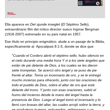
Más...
Ella aparece en
Det sjunde inseglet
(
El Séptimo Sello
),
extraordinario film del mítico director sueco Ingmar Bergman
(1918-2007) estrenado en su país natal en 1957.
Ese título en principio enigmático, alude a un pasaje de la Biblia,
específicamente al Apocalipsis 8:1-5, donde se dice que:
"
Cuando el Cordero abrió el séptimo sello, hubo silencio en
el cielo durante una media hora
Y vi a los siete ángeles que
están de pie delante de Dios, a los cuales se les dieron
siete trompetas. Se acercó otro ángel y se puso de pie
frente al altar. Tenía un incensario de oro, y se le entregó
mucho incienso para ofrecerlo, junto con las oraciones de
todo el pueblo de Dios, sobre el altar de oro que está
delante del trono. Y junto con esas oraciones, subió el
humo del incienso desde la mano del ángel hasta la
presencia de Dios. Luego el ángel tomó el incensario y lo
llenó con brasas del altar, las cuales arrojó sobre la tierra; y
se produjeron truenos, estruendos, relámpagos y un