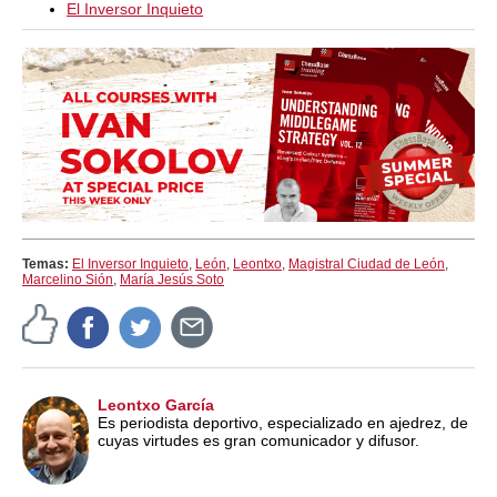
El Inversor Inquieto
Temas:
El Inversor Inquieto
,
León
,
Leontxo
,
Magistral Ciudad de León
,
Marcelino Sión
,
María Jesús Soto
Leontxo García
Es periodista deportivo, especializado en ajedrez, de
cuyas virtudes es gran comunicador y difusor.