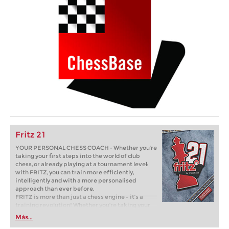
Fritz 21
YOUR PERSONAL CHESS COACH - Whether you’re
taking your first steps into the world of club
chess, or already playing at a tournament level:
with FRITZ, you can train more efficiently,
intelligently and with a more personalised
approach than ever before.
FRITZ is more than just a chess engine – it’s a
training revolution! Whether you’re taking your
first steps into the world of club chess, or already
Más...
playing at a tournament level: with FRITZ, you can