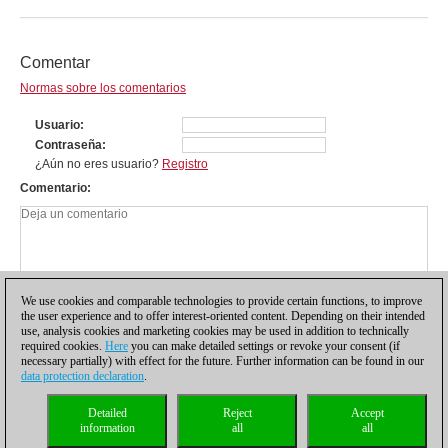
Comentar
Normas sobre los comentarios
Usuario
Contraseña
¿Aún no eres usuario?
Registro
Comentario
We use cookies and comparable technologies to provide certain functions, to improve
the user experience and to offer interest-oriented content. Depending on their intended
use, analysis cookies and marketing cookies may be used in addition to technically
required cookies.
Here
you can make detailed settings or revoke your consent (if
necessary partially) with effect for the future. Further information can be found in our
data protection declaration
.
Política de privacidad
|
Pie de imprenta
|
Para contactar
|
Cookies Management
|
Detailed
Reject
Accept
Licencias
|
Compliance Hotline
|
Inicio
information
all
all
© 2017 ChessBase GmbH | Osterbekstraße 90a | 22083 Hamburgo | Alemania