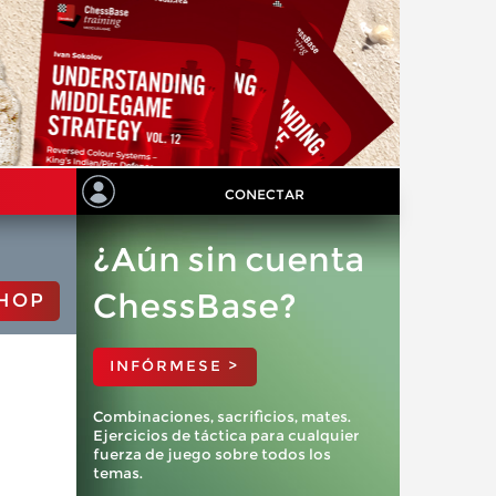
CONECTAR
¿Aún sin cuenta
ChessBase?
HOP
INFÓRMESE >
Combinaciones, sacrificios, mates.
Ejercicios de táctica para cualquier
fuerza de juego sobre todos los
temas.