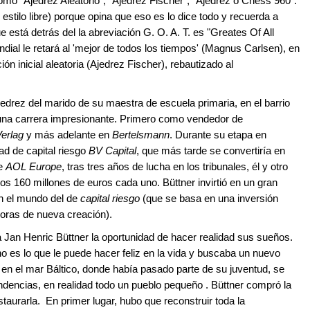
mo "Ajedrez Aleatorio", "Ajedrez Fischer", "Ajedrez o Chess 960".
tilo libre) porque opina que eso es lo dice todo y recuerda a
 está detrás del la abreviación G. O. A. T. es "Greates Of All
ndial le retará al 'mejor de todos los tiempos' (Magnus Carlsen), en
ón inicial aleatoria (Ajedrez Fischer), rebautizado al
edrez del marido de su maestra de escuela primaria, en el barrio
na carrera impresionante. Primero como vendedor de
Verlag
y más adelante en
Bertelsmann
. Durante su etapa en
ad de capital riesgo
BV Capital
, que más tarde se convertiría en
de
AOL Europe
, tras tres años de lucha en los tribunales, él y otro
s 160 millones de euros cada uno. Büttner invirtió en un gran
n el mundo del de
capital riesgo
(que se basa en una inversión
oras de nueva creación).
 Jan Henric Büttner la oportunidad de hacer realidad sus sueños.
 es lo que le puede hacer feliz en la vida y buscaba un nuevo
 en el mar Báltico, donde había pasado parte de su juventud, se
dencias, en realidad todo un pueblo pequeño . Büttner compró la
taurarla. En primer lugar, hubo que reconstruir toda la