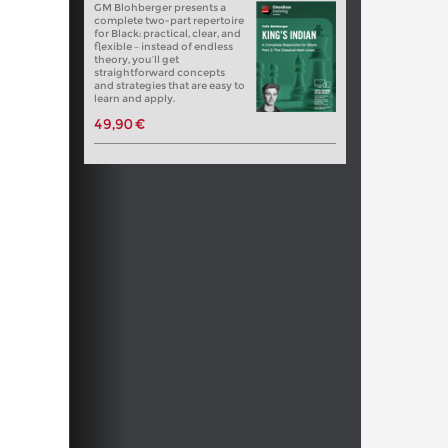
GM Blohberger presents a
complete two-part repertoire
for Black: practical, clear, and
flexible – instead of endless
theory, you’ll get
straightforward concepts
and strategies that are easy to
learn and apply.
49,90 €