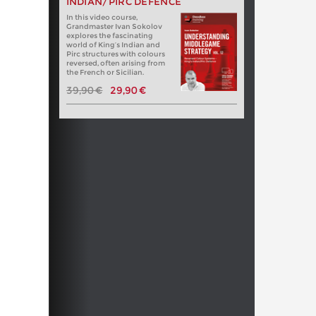
INDIAN/PIRC DEFENCE
In this video course,
Grandmaster Ivan Sokolov
explores the fascinating
world of King’s Indian and
Pirc structures with colours
reversed, often arising from
the French or Sicilian.
39,90 €
29,90 €