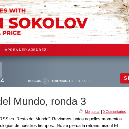
APRENDER AJEDREZ
ez
S
BUSCAR:
IDIOMAS:
DE
EN
ES
FR
del Mundo, ronda 3
Me gusta!
|
0 Comentarios
 "URSS vs. Resto del Mundo". Reviamos juntos aquellos momentos
cnologías de nuestros tiempos. ¡No se pierda la retransmisión! El