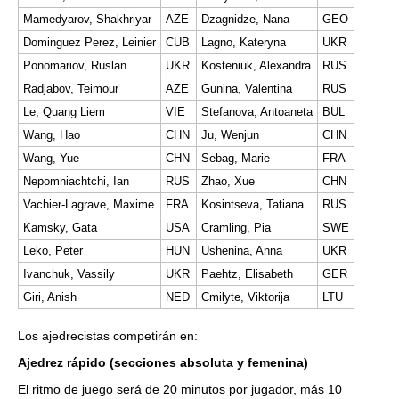
Mamedyarov, Shakhriyar
AZE
Dzagnidze, Nana
GEO
Dominguez Perez, Leinier
CUB
Lagno, Kateryna
UKR
Ponomariov, Ruslan
UKR
Kosteniuk, Alexandra
RUS
Radjabov, Teimour
AZE
Gunina, Valentina
RUS
Le, Quang Liem
VIE
Stefanova, Antoaneta
BUL
Wang, Hao
CHN
Ju, Wenjun
CHN
Wang, Yue
CHN
Sebag, Marie
FRA
Nepomniachtchi, Ian
RUS
Zhao, Xue
CHN
Vachier-Lagrave, Maxime
FRA
Kosintseva, Tatiana
RUS
Kamsky, Gata
USA
Cramling, Pia
SWE
Leko, Peter
HUN
Ushenina, Anna
UKR
Ivanchuk, Vassily
UKR
Paehtz, Elisabeth
GER
Giri, Anish
NED
Cmilyte, Viktorija
LTU
Los ajedrecistas competirán en:
Ajedrez rápido (secciones absoluta y femenina)
El ritmo de juego será de 20 minutos por jugador, más 10