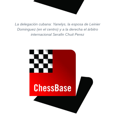
La delegación cubana: Yanelys, la esposa de Leinier
Dominguez (en el centro) y a la derecha el árbitro
internacional Serafin Chuit Perez