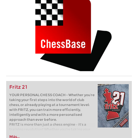
Fritz 21
YOUR PERSONAL CHESS COACH - Whether you’re
taking your first steps into the world of club
chess, or already playing at a tournament level:
with FRITZ, you can train more efficiently,
intelligently and with a more personalised
approach than ever before.
FRITZ is more than just a chess engine – it’s a
training revolution! Whether you’re taking your
first steps into the world of club chess, or already
Más...