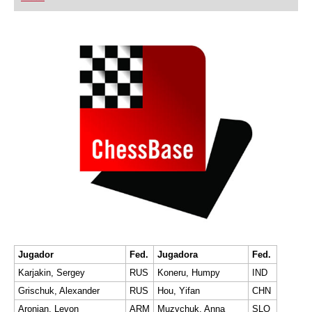
playing at a tournament level: with FRITZ, you can
train more efficiently, intelligently and with a
more personalised approach than ever before.
Jugador
Fed.
Jugadora
Fed.
Karjakin, Sergey
RUS
Koneru, Humpy
IND
Grischuk, Alexander
RUS
Hou, Yifan
CHN
Aronian, Levon
ARM
Muzychuk, Anna
SLO