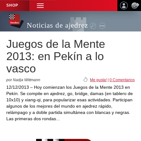
SHOP
TOGGLE
NAVIGATION
Noticias de ajedrez
Juegos de la Mente
2013: en Pekín a lo
vasco
por Nadja Wittmann
Me gusta!
|
0 Comentarios
12/12/2013 – Hoy comienzan los Juegos de la Mente 2013 en
Pekín. Se compite en ajedrez, go, bridge, damas (en tablero de
10x10) y xiang-qi, para popularizar esas actividades. Participan
algunos de los mejores del mundo en ajedrez rápido,
relámpago y a doble partida simultánea con blancas y negras.
Las primeras dos rondas...