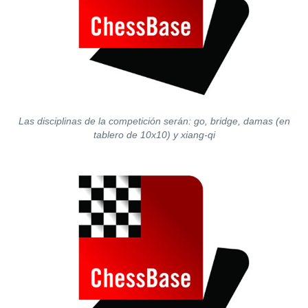
Las disciplinas de la competición serán: go, bridge, damas (en
tablero de 10x10) y xiang-qi