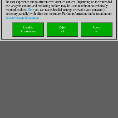
the user experience and to offer interest-oriented content. Depending on their intended
use, analysis cookies and marketing cookies may be used in addition to technically
required cookies.
Here
you can make detailed settings or revoke your consent (if
necessary partially) with effect for the future. Further information can be found in our
data protection declaration
.
Detailed
Reject
Accept
information
all
all