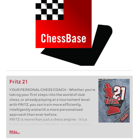
Fritz 21
YOUR PERSONAL CHESS COACH - Whether you’re
taking your first steps into the world of club
chess, or already playing at a tournament level:
with FRITZ, you can train more efficiently,
intelligently and with a more personalised
approach than ever before.
FRITZ is more than just a chess engine – it’s a
training revolution! Whether you’re taking your
first steps into the world of club chess, or already
Más...
playing at a tournament level: with FRITZ, you can