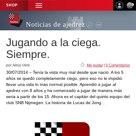
SHOP
TOGGLE
NAVIGATION
Noticias de ajedrez
Jugando a la ciega.
Siempre.
por Alina l'Ami
Me gusta!
|
0 Comentarios
30/07/2014 – Tenía la vista muy mal desde que nació. A los 5
años se quedó completamente ciego, pero eso no le impidió
llevar una vida lo más normal posible. Aprendió a jugar al
ajedrez con 8 años y ha comenzado a jugar de manera más
seria a partir de los 15. Ahora es el capitán del quinto equipo del
club SNB Nijmegen. La historia de Lucas de Jong...