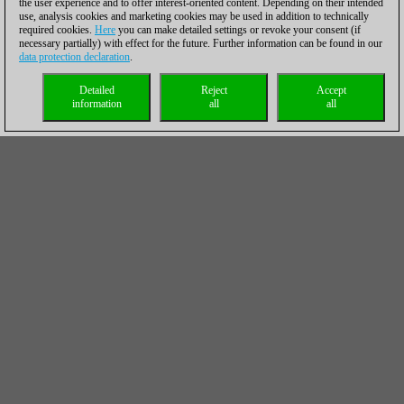
the user experience and to offer interest-oriented content. Depending on their intended
use, analysis cookies and marketing cookies may be used in addition to technically
required cookies.
Here
you can make detailed settings or revoke your consent (if
necessary partially) with effect for the future. Further information can be found in our
data protection declaration
.
Detailed
Reject
Accept
information
all
all