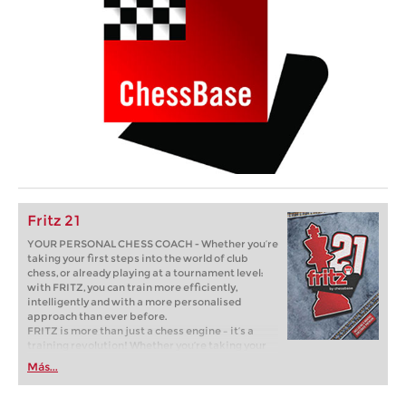
Fritz 21
YOUR PERSONAL CHESS COACH - Whether you’re
taking your first steps into the world of club
chess, or already playing at a tournament level:
with FRITZ, you can train more efficiently,
intelligently and with a more personalised
approach than ever before.
FRITZ is more than just a chess engine – it’s a
training revolution! Whether you’re taking your
first steps into the world of club chess, or already
Más...
playing at a tournament level: with FRITZ, you can
train more efficiently, intelligently and with a
more personalised approach than ever before.