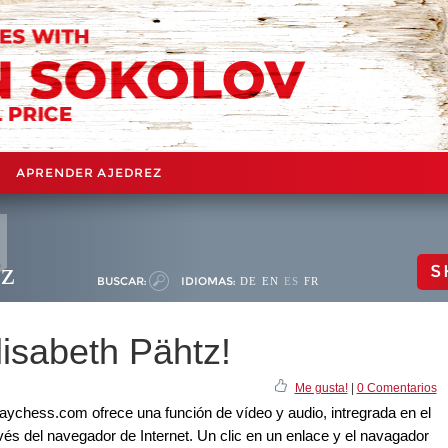
APRENDER AJEDREZ
ez
S
BUSCAR:
IDIOMAS:
DE
EN
ES
FR
lisabeth Pähtz!
Me gusta!
|
0 Comentarios
aychess.com ofrece una función de vídeo y audio, intregrada en el
avés del navegador de Internet. Un clic en un enlace y el navagador