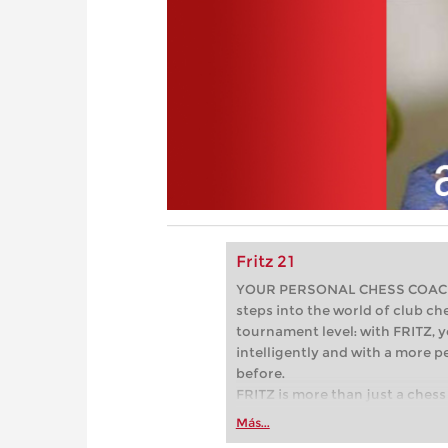
Fritz 21
YOUR PERSONAL CHESS COACH - 
steps into the world of club che
tournament level: with FRITZ, y
intelligently and with a more 
before.
FRITZ is more than just a chess 
Whether you’re taking your firs
Más...
or already playing at a tournam