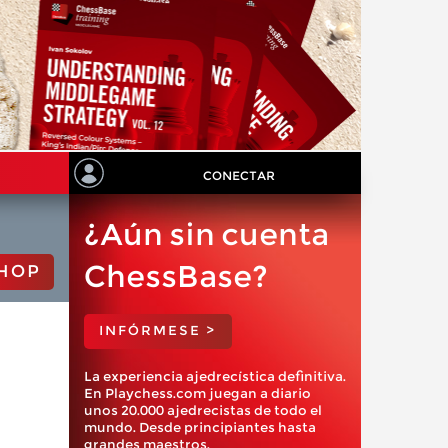
CONECTAR
¿Aún sin cuenta
ChessBase?
HOP
INFÓRMESE >
La experiencia ajedrecística definitiva.
En Playchess.com juegan a diario
unos 20.000 ajedrecistas de todo el
mundo. Desde principiantes hasta
grandes maestros.