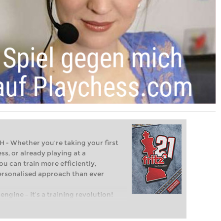
Whether you’re taking your first
ss, or already playing at a
ou can train more efficiently,
personalised approach than ever
engine – it’s a training revolution!
t steps into the world of club chess,
ent level: with FRITZ, you can train