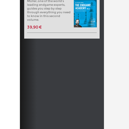
Müller, one of the world’s
leading endgame experts,
guides you step by step
through everything you need
to know in this second
volume.
39,90 €