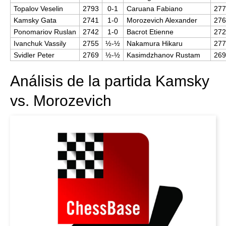
Topalov Veselin
2793
0-1
Caruana Fabiano
27
Kamsky Gata
2741
1-0
Morozevich Alexander
27
Ponomariov Ruslan
2742
1-0
Bacrot Etienne
27
Ivanchuk Vassily
2755
½-½
Nakamura Hikaru
27
Svidler Peter
2769
½-½
Kasimdzhanov Rustam
26
Análisis de la partida Kamsky
vs. Morozevich