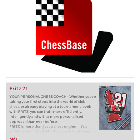
Fritz 21
YOUR PERSONAL CHESS COACH - Whether you’re
taking your first steps into the world of club
chess, or already playing at a tournament level:
with FRITZ, you can train more efficiently,
intelligently and with a more personalised
approach than ever before.
FRITZ is more than just a chess engine – it’s a
training revolution! Whether you’re taking your
first steps into the world of club chess, or already
Más...