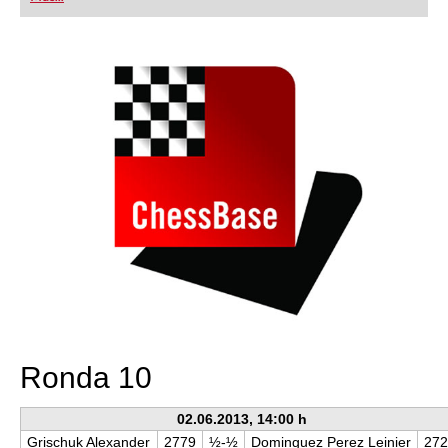
playing at a tournament level: with FRITZ, you can
train more efficiently, intelligently and with a
more personalised approach than ever before.
Ronda 10
02.06.2013, 14:00 h
Grischuk Alexander
2779
½-½
Dominguez Perez Leinier
27