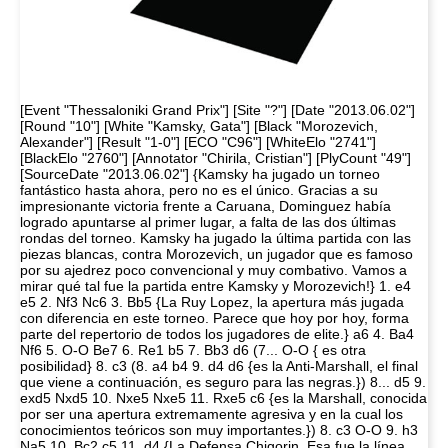
[Event "Thessaloniki Grand Prix"] [Site "?"] [Date "2013.06.02"]
[Round "10"] [White "Kamsky, Gata"] [Black "Morozevich,
Alexander"] [Result "1-0"] [ECO "C96"] [WhiteElo "2741"]
[BlackElo "2760"] [Annotator "Chirila, Cristian"] [PlyCount "49"]
[SourceDate "2013.06.02"] {Kamsky ha jugado un torneo
fantástico hasta ahora, pero no es el único. Gracias a su
impresionante victoria frente a Caruana, Dominguez había
logrado apuntarse al primer lugar, a falta de las dos últimas
rondas del torneo. Kamsky ha jugado la última partida con las
piezas blancas, contra Morozevich, un jugador que es famoso
por su ajedrez poco convencional y muy combativo. Vamos a
mirar qué tal fue la partida entre Kamsky y Morozevich!} 1. e4
e5 2. Nf3 Nc6 3. Bb5 {La Ruy Lopez, la apertura más jugada
con diferencia en este torneo. Parece que hoy por hoy, forma
parte del repertorio de todos los jugadores de elite.} a6 4. Ba4
Nf6 5. O-O Be7 6. Re1 b5 7. Bb3 d6 (7... O-O { es otra
posibilidad} 8. c3 (8. a4 b4 9. d4 d6 {es la Anti-Marshall, el final
que viene a continuación, es seguro para las negras.}) 8... d5 9.
exd5 Nxd5 10. Nxe5 Nxe5 11. Rxe5 c6 {es la Marshall, conocida
por ser una apertura extremamente agresiva y en la cual los
conocimientos teóricos son muy importantes.}) 8. c3 O-O 9. h3
Na5 10. Bc2 c5 11. d4 {La Defensa Chigorin. Esa fue la línea