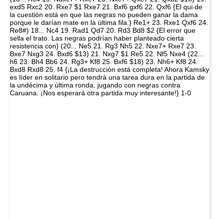
exd5 Rxc2 20. Rxe7 $1 Rxe7 21. Bxf6 gxf6 22. Qxf6 {El qui de
la cuestión está en que las negras no pueden ganar la dama
porque le darían mate en la última fila.} Re1+ 23. Rxe1 Qxf6 24.
Re8#) 18... Nc4 19. Rad1 Qd7 20. Rd3 Bd8 $2 {El error que
sella el trato. Las negras podrían haber planteado cierta
resistencia con} (20... Ne5 21. Rg3 Nh5 22. Nxe7+ Rxe7 23.
Bxe7 Nxg3 24. Bxd6 $13) 21. Nxg7 $1 Re5 22. Nf5 Nxe4 (22...
h6 23. Bh4 Bb6 24. Rg3+ Kf8 25. Bxf6 $18) 23. Nh6+ Kf8 24.
Bxd8 Rxd8 25. f4 {¡La destrucción está completa! Ahora Kamsky
es líder en solitario pero tendrá una tarea dura en la partida de
la undécima y última ronda, jugando con negras contra
Caruana. ¡Nos esperará otra partida muy interesante!} 1-0