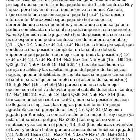
principal que solían utilizar los jugadores de 1...e5 contra la Ruy
Lopez, pero hoy en día su reputación va a menos. Aún así,
sigue siendo una opción segura, jugarla.} cxd4 {Una opción
interesante, Morozevich sigue jugando fiel a su estilo,
sorprendiendo a sus oponentes y esperando a que salga una
partida complicada en la cual se podrá imponer a su oponente.
Kamsky también suele jugar este tipo de posiciones con lo cual
es de esperar que podrá contestar en de manera razonable.}
(11... Qc7 12. Nbd2 cxd4 13. cxd4 Nc6 {es la línea principal, que
conduce a una posición completa, en la cual se debería
imponer aquel jugador que mejor comprenda la posición.}) 12.
cxd4 exd4 13. Nxd4 Re8 14. Nc3 Bb7 15. Nf5 Rc8 (15... Bf8 16.
Qf3 g6 17. Nh6+ Bxh6 18. Bxh6 $14 { Las blancas tienen la
pareja de alfiles y las casillas negras del jugdor de las piezas
negras, quedan debilitadas. Si las blancas consiguen consolidar
el centro, será él quien se mete en el asiento del conductor.})
16. Bg5 Nc4 (16... b4 $5 {Me parece que esa es la mejor
opción, con el motivo de evitar que el caballo defienda el centro}
17. Na4 Bf8 18. Rc1 h6 19. Bxf6 Qxf6 20. Nb6 Rc7 $14 {Las
blancas mantienen cierta iniciativa, pero si la posición position
se llegase a simplificar, las negras podrían tener un juego
agradable con su pareja de alfiles.}) 17. Qd4 $1 {Muy bien
jugado por Kamsky, la centralización es lo mejor. El rey negro ya
está olfateando el peligro} Nxb2 $2 {Las negras no ven la
refutación y se comen el peón.} 18. Bb3 {Las blancas devuelven
el favor y podrían haber ganado al instante su hubiesen jugado}
(18. Nd5 $1 Bxd5 (18... Rxc2 19. Ndxe7+ Rxe7 20. Bxf6 $18)
(18... Rc4 19. Ndxe7+ Rxe7 20. Nxe7+ Qxe7 21. Qxb2 $18) 19.