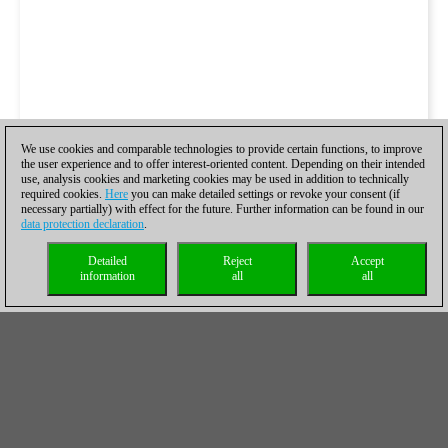
We use cookies and comparable technologies to provide certain functions, to improve
the user experience and to offer interest-oriented content. Depending on their intended
use, analysis cookies and marketing cookies may be used in addition to technically
required cookies.
Here
you can make detailed settings or revoke your consent (if
necessary partially) with effect for the future. Further information can be found in our
data protection declaration
.
Detailed
Reject
Accept
information
all
all