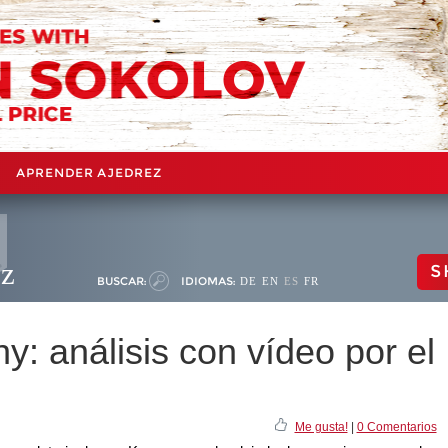
APRENDER AJEDREZ
ez
S
BUSCAR:
IDIOMAS:
DE
EN
ES
FR
y: análisis con vídeo por el
Me gusta!
|
0 Comentarios