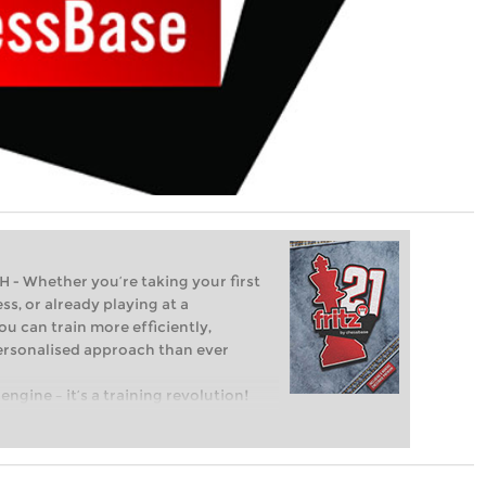
Whether you’re taking your first
ss, or already playing at a
ou can train more efficiently,
personalised approach than ever
engine – it’s a training revolution!
t steps into the world of club chess,
ent level: with FRITZ, you can train
 and with a more personalised