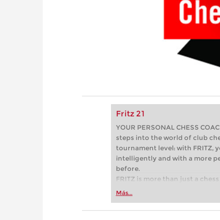
Fritz 21
YOUR PERSONAL CHESS COACH - 
steps into the world of club che
tournament level: with FRITZ, y
intelligently and with a more 
before.
FRITZ is more than just a chess 
Whether you’re taking your firs
Más...
or already playing at a tournam
more efficiently, intelligently