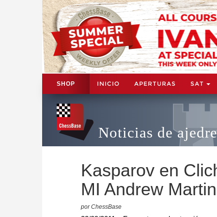
INICIO
APERTURAS
SAT
SHOP
Noticias de ajedr
Kasparov en Clich
MI Andrew Martin
por ChessBase