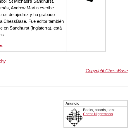
hool, St Michael’s Sandhurst,
demás, Andrew Martin escribe
ibros de ajedrez y ha grabado
a ChessBase. Fue editor también
e en Sandhurst (Inglaterra), está
os.
..
chy
Copyright ChessBase
Anuncio
Books, boards, sets:
Chess Niggemann