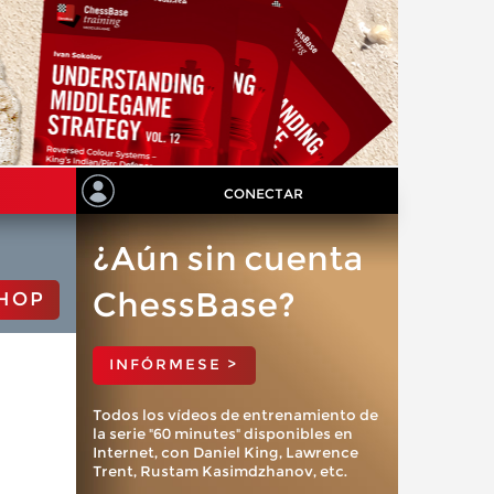
CONECTAR
¿Aún sin cuenta
ChessBase?
HOP
INFÓRMESE >
Todos los vídeos de entrenamiento de
la serie "60 minutes" disponibles en
Internet, con Daniel King, Lawrence
Trent, Rustam Kasimdzhanov, etc.