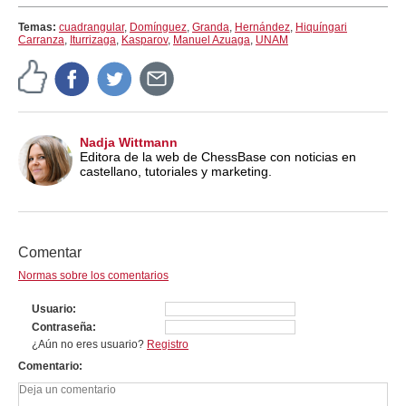
Temas:
cuadrangular
,
Domínguez
,
Granda
,
Hernández
,
Hiquíngari
Carranza
,
Iturrizaga
,
Kasparov
,
Manuel Azuaga
,
UNAM
Nadja Wittmann
Editora de la web de ChessBase con noticias en
castellano, tutoriales y marketing.
Comentar
Normas sobre los comentarios
Usuario
Contraseña
¿Aún no eres usuario?
Registro
Comentario