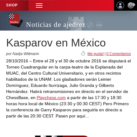
SHOP
TOGGLE
NAVIGATION
Noticias de ajedrez
Kasparov en México
por Nadja Wittmann
Me gusta!
|
0 Comentarios
28/10/2016 – Entre el 28 y el 30 de octubre 2016 se disputará el
Torneo Cuadrangular en la carpa-teatro de la Explanada del
MUAC, del Centro Cultural Universitario, y en otros recintos
habilitados de la UNAM. Los gladiadores serán Leinier
Domínguez, Eduardo Iturrizaga, Julio Granda y Gilberto
Hernández. Habrá retransmisiones en directo en el servidor de
ChessBase, en
Playchess.com
a partir de las 17:30 y 18:30
horas hora local de México (23:30 y 00:30 CEST) Pero Primero
la conferencia de Garry Kasparov para seguirla en directo a
partir de las 20:30 CEST. Pasen por aquí...