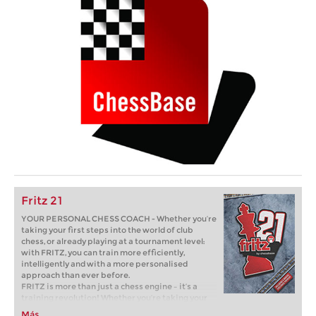
Fritz 21
YOUR PERSONAL CHESS COACH - Whether you’re
taking your first steps into the world of club
chess, or already playing at a tournament level:
with FRITZ, you can train more efficiently,
intelligently and with a more personalised
approach than ever before.
FRITZ is more than just a chess engine – it’s a
training revolution! Whether you’re taking your
first steps into the world of club chess, or already
Más...