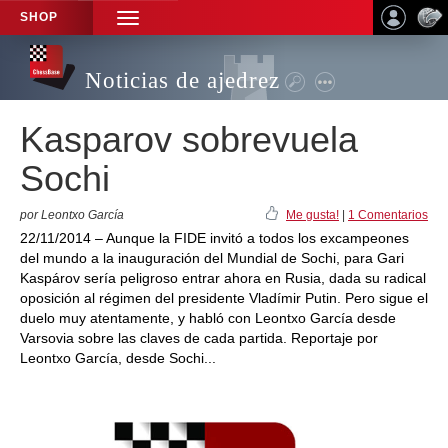
SHOP
TOGGLE
NAVIGATION
Noticias de ajedrez
Kasparov sobrevuela
Sochi
por Leontxo García
Me gusta!
|
1 Comentarios
22/11/2014 – Aunque la FIDE invitó a todos los excampeones
del mundo a la inauguración del Mundial de Sochi, para Gari
Kaspárov sería peligroso entrar ahora en Rusia, dada su radical
oposición al régimen del presidente Vladímir Putin. Pero sigue el
duelo muy atentamente, y habló con Leontxo García desde
Varsovia sobre las claves de cada partida. Reportaje por
Leontxo García, desde Sochi...