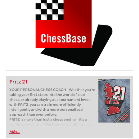
Fritz 21
YOUR PERSONAL CHESS COACH - Whether you’re
taking your first steps into the world of club
chess, or already playing at a tournament level:
with FRITZ, you can train more efficiently,
intelligently and with a more personalised
approach than ever before.
FRITZ is more than just a chess engine – it’s a
training revolution! Whether you’re taking your
first steps into the world of club chess, or already
Más...
playing at a tournament level: with FRITZ, you can