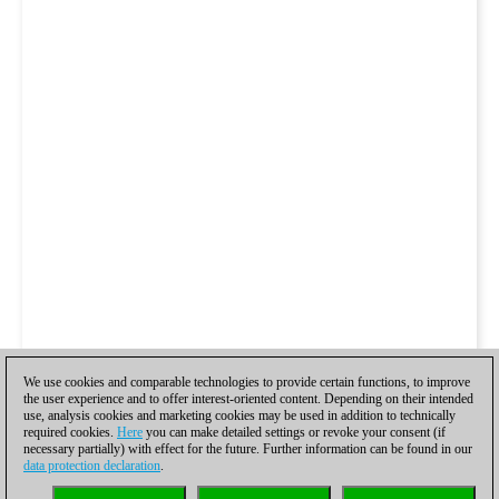
We use cookies and comparable technologies to provide certain functions, to improve
the user experience and to offer interest-oriented content. Depending on their intended
use, analysis cookies and marketing cookies may be used in addition to technically
required cookies.
Here
you can make detailed settings or revoke your consent (if
necessary partially) with effect for the future. Further information can be found in our
data protection declaration
.