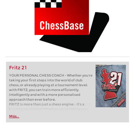
Fritz 21
YOUR PERSONAL CHESS COACH - Whether you’re
taking your first steps into the world of club
chess, or already playing at a tournament level:
with FRITZ, you can train more efficiently,
intelligently and with a more personalised
approach than ever before.
FRITZ is more than just a chess engine – it’s a
training revolution! Whether you’re taking your
first steps into the world of club chess, or already
Más...
playing at a tournament level: with FRITZ, you can
train more efficiently, intelligently and with a
more personalised approach than ever before.