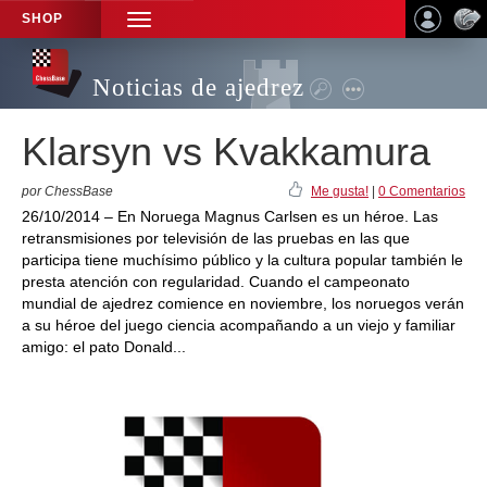
SHOP
TOGGLE
NAVIGATION
Noticias de ajedrez
Klarsyn vs Kvakkamura
por ChessBase
Me gusta!
|
0 Comentarios
26/10/2014 – En Noruega Magnus Carlsen es un héroe. Las
retransmisiones por televisión de las pruebas en las que
participa tiene muchísimo público y la cultura popular también le
presta atención con regularidad. Cuando el campeonato
mundial de ajedrez comience en noviembre, los noruegos verán
a su héroe del juego ciencia acompañando a un viejo y familiar
amigo: el pato Donald...