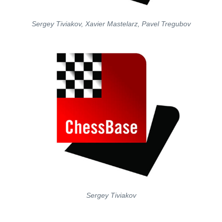
Sergey Tiviakov, Xavier Mastelarz, Pavel Tregubov
Sergey Tiviakov