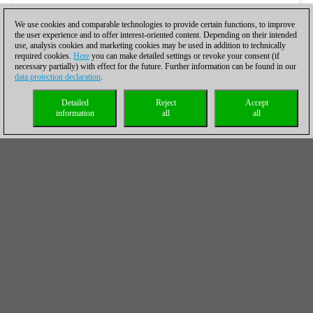
We use cookies and comparable technologies to provide certain functions, to improve
the user experience and to offer interest-oriented content. Depending on their intended
use, analysis cookies and marketing cookies may be used in addition to technically
required cookies.
Here
you can make detailed settings or revoke your consent (if
necessary partially) with effect for the future. Further information can be found in our
data protection declaration
.
Detailed
Reject
Accept
information
all
all