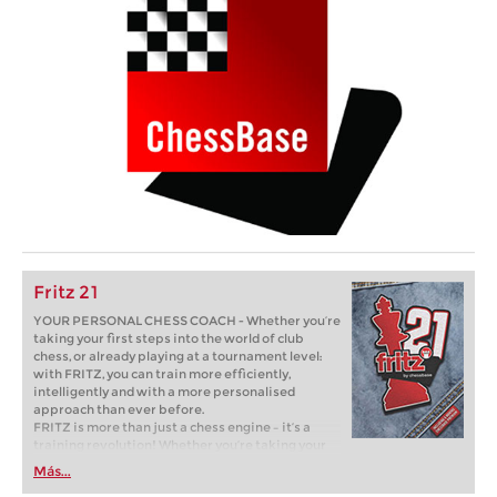
Fritz 21
YOUR PERSONAL CHESS COACH - Whether you’re
taking your first steps into the world of club
chess, or already playing at a tournament level:
with FRITZ, you can train more efficiently,
intelligently and with a more personalised
approach than ever before.
FRITZ is more than just a chess engine – it’s a
training revolution! Whether you’re taking your
first steps into the world of club chess, or already
Más...
playing at a tournament level: with FRITZ, you can