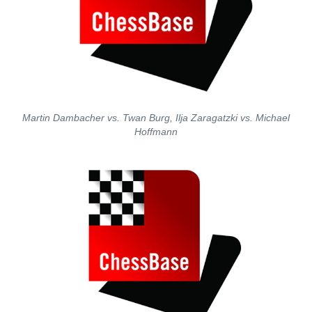
Martin Dambacher vs. Twan Burg, Ilja Zaragatzki vs. Michael
Hoffmann