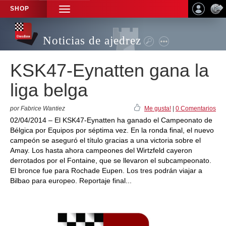
SHOP
TOGGLE
NAVIGATION
Noticias de ajedrez
KSK47-Eynatten gana la
liga belga
por Fabrice Wantiez
Me gusta!
|
0 Comentarios
02/04/2014 – El KSK47-Eynatten ha ganado el Campeonato de
Bélgica por Equipos por séptima vez. En la ronda final, el nuevo
campeón se aseguró el título gracias a una victoria sobre el
Amay. Los hasta ahora campeones del Wirtzfeld cayeron
derrotados por el Fontaine, que se llevaron el subcampeonato.
El bronce fue para Rochade Eupen. Los tres podrán viajar a
Bilbao para europeo. Reportaje final...