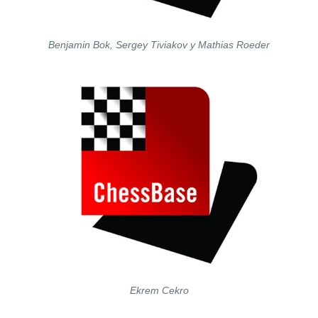
Benjamin Bok, Sergey Tiviakov y Mathias Roeder
Ekrem Cekro