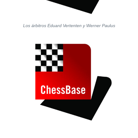
Los árbitros Eduard Vertenten y Werner Paulus