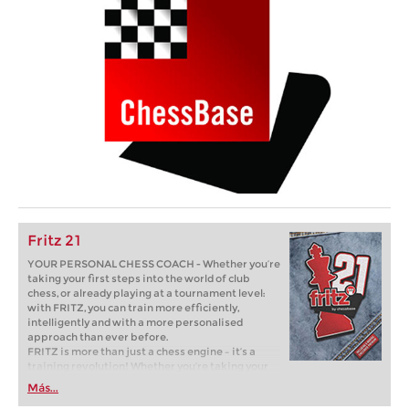
Fritz 21
YOUR PERSONAL CHESS COACH - Whether you’re
taking your first steps into the world of club
chess, or already playing at a tournament level:
with FRITZ, you can train more efficiently,
intelligently and with a more personalised
approach than ever before.
FRITZ is more than just a chess engine – it’s a
training revolution! Whether you’re taking your
first steps into the world of club chess, or already
Más...
playing at a tournament level: with FRITZ, you can