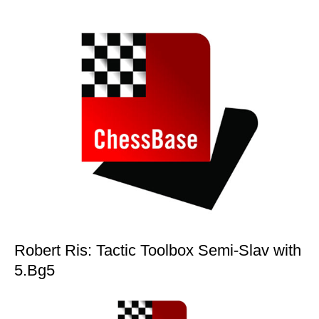
train more efficiently, intelligently and with a
more personalised approach than ever before.
Robert Ris: Tactic Toolbox Semi-Slav with
5.Bg5