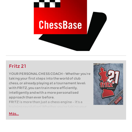
Fritz 21
YOUR PERSONAL CHESS COACH - Whether you’re
taking your first steps into the world of club
chess, or already playing at a tournament level:
with FRITZ, you can train more efficiently,
intelligently and with a more personalised
approach than ever before.
FRITZ is more than just a chess engine – it’s a
training revolution! Whether you’re taking your
first steps into the world of club chess, or already
Más...
playing at a tournament level: with FRITZ, you can
train more efficiently, intelligently and with a
more personalised approach than ever before.