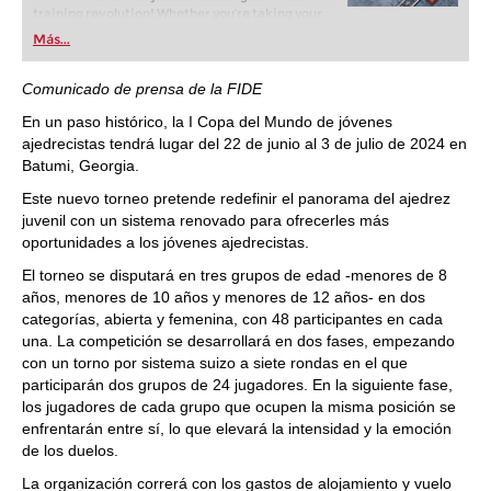
training revolution! Whether you’re taking your
first steps into the world of club chess, or already
Más...
playing at a tournament level: with FRITZ, you can
train more efficiently, intelligently and with a
more personalised approach than ever before.
Comunicado de prensa de la FIDE
En un paso histórico, la I Copa del Mundo de jóvenes
ajedrecistas tendrá lugar del 22 de junio al 3 de julio de 2024 en
Batumi, Georgia.
Este nuevo torneo pretende redefinir el panorama del ajedrez
juvenil con un sistema renovado para ofrecerles más
oportunidades a los jóvenes ajedrecistas.
El torneo se disputará en tres grupos de edad -menores de 8
años, menores de 10 años y menores de 12 años- en dos
categorías, abierta y femenina, con 48 participantes en cada
una. La competición se desarrollará en dos fases, empezando
con un torno por sistema suizo a siete rondas en el que
participarán dos grupos de 24 jugadores. En la siguiente fase,
los jugadores de cada grupo que ocupen la misma posición se
enfrentarán entre sí, lo que elevará la intensidad y la emoción
de los duelos.
La organización correrá con los gastos de alojamiento y vuelo