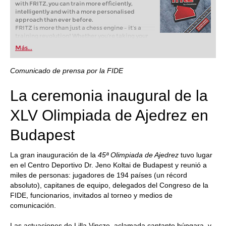
with FRITZ, you can train more efficiently,
intelligently and with a more personalised
approach than ever before.
FRITZ is more than just a chess engine – it’s a
training revolution! Whether you’re taking your
first steps into the world of club chess, or already
Más...
playing at a tournament level: with FRITZ, you can
train more efficiently, intelligently and with a
more personalised approach than ever before.
Comunicado de prensa por la FIDE
La ceremonia inaugural de la
XLV Olimpiada de Ajedrez en
Budapest
La gran inauguración de la
45ª Olimpiada de Ajedrez
tuvo lugar
en el Centro Deportivo Dr. Jeno Koltai de Budapest y reunió a
miles de personas: jugadores de 194 países (un récord
absoluto), capitanes de equipo, delegados del Congreso de la
FIDE, funcionarios, invitados al torneo y medios de
comunicación.
Las actuaciones de Lilla Vincze, aclamada cantante húngara, y