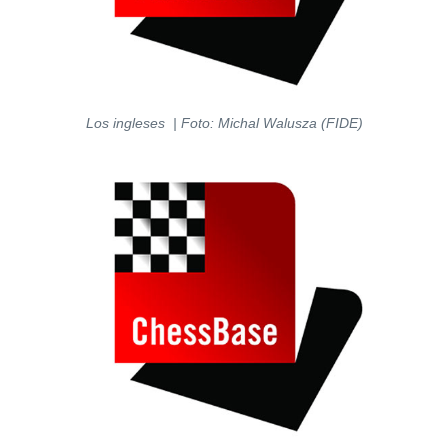
Los ingleses | Foto: Michal Walusza (FIDE)