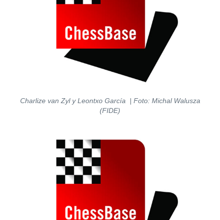
Charlize van Zyl y Leontxo García | Foto: Michal Walusza
(FIDE)