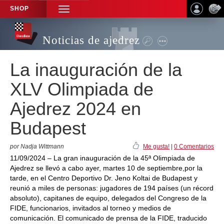
SHOP
TOGGLE
NAVIGATION
Noticias de ajedrez
La inauguración de la
XLV Olimpiada de
Ajedrez 2024 en
Budapest
por Nadja Wittmann
Me gusta!
|
0 Comentarios
11/09/2024 – La gran inauguración de la 45ª Olimpiada de
Ajedrez se llevó a cabo ayer, martes 10 de septiembre,por la
tarde, en el Centro Deportivo Dr. Jeno Koltai de Budapest y
reunió a miles de personas: jugadores de 194 países (un récord
absoluto), capitanes de equipo, delegados del Congreso de la
FIDE, funcionarios, invitados al torneo y medios de
comunicación. El comunicado de prensa de la FIDE, traducido