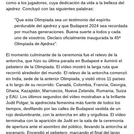
como a los jugadores, cuya dedicación da vida a la belleza del
ajedrez. Concluyó con las siguientes palabras:
"Que esta Olimpiada sea un testimonio del espíritu
perdurable del ajedrez y que Budapest 2024 sea recordada
por muchas generaciones. Buena suerte a todos y cada
uno de vosotros. Declaro oficialmente inaugurada la 45ª
Olimpiada de Ajedrez".
El momento culminante de la ceremonia fue el relevo de la
antorcha, que hizo su última parada en Budapest e iluminó el
pebetero de la Olimpiada. El vídeo mostró la larga ruta que
recorrió alrededor del mundo. El relevo de la antorcha comenzó
en India, sede de la anterior Olimpiada, y visitó otros 11 países
a lo largo de su recorrido: Canadá, Colombia, Francia, Georgia,
Ghana, Kazajstán, Marruecos, Nueva Zelanda, Rumania, Suiza
y EAU. Los últimos segundos del vídeo mostraban a la brillante
Judit Polgar, la ajedrecista femenina más fuerte de todos los
tiempos, desfilando por las calles de Budapest vestida de un
rojo deslumbrante, con la antorcha en alto y orgullosa. El vídeo
terminaba con la aparición de Judit en la sala de la ceremonia
de apertura ante el asombro del público, llevando la antorcha al
escenario. Encendió el pebetero, marcando el final del largo