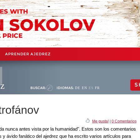
APRENDER AJEDREZ
ez
S
BUSCAR:
IDIOMAS:
DE
EN
ES
FR
trofánov
Me gusta!
|
0 Comentarios
ada nunca antes vista por la humanidad". Estos son los comentarios
y ávido fanático del ajedrez que ha escrito varios artículos para