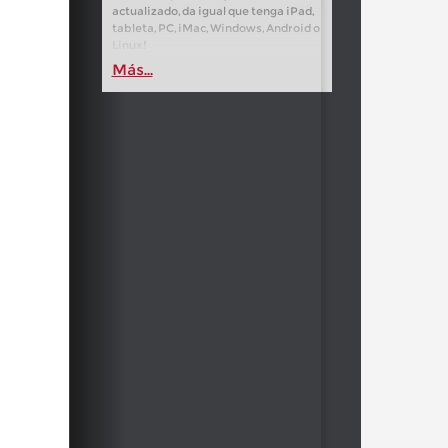
actualizado, da igual que tenga iPad,
tableta, PC, iMac, Windows, Android o
Linux!
Más...