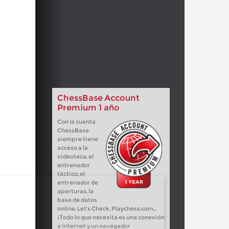
ChessBase Account
Premium 1 año
Con la cuenta
ChessBase
siempre tiene
acceso a la
videoteca, el
entrenador
táctico, el
entrenador de
aperturas, la
base de datos
online, Let’s Check, Playchess.com...
¡Todo lo que necesita es una conexión
a Internet y un navegador