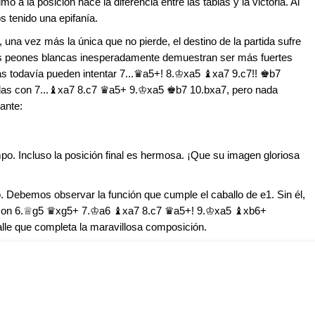
 a la posición hace la diferencia entre las tablas y la victoria. Al
 tenido una epifanía.
, una vez más la única que no pierde, el destino de la partida sufre
os peones blancas inesperadamente demuestran ser más fuertes
ras todavía pueden intentar 7...♛a5+! 8.♔xa5 ♝xa7 9.c7!! ♚b7
gadas con 7...♝xa7 8.c7 ♛a5+ 9.♔xa5 ♚b7 10.bxa7, pero nada
tante:
o. Incluso la posición final es hermosa. ¡Que su imagen gloriosa
. Debemos observar la función que cumple el caballo de e1. Sin él,
go con 6.♕g5 ♛xg5+ 7.♔a6 ♝xa7 8.c7 ♛a5+! 9.♔xa5 ♝xb6+
lle que completa la maravillosa composición.