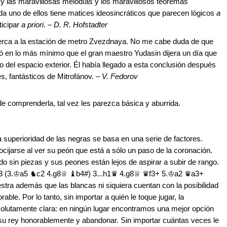
 y las maravillosas melodías y los maravillosos teoremas
a uno de ellos tiene matices ideosincráticos que parecen lógicos
a
ticipar
a priori
. –
D. R. Hofstadter
erca a la estación de metro Zvezdnaya. No me cabe duda de que
ó en lo más mínimo que el gran maestro Yudasin dijera un día que
o del espacio exterior. Él había llegado a esta conclusión después
es, fantásticos de Mitrofánov. –
V. Fedorov
 de comprenderla, tal vez les parezca básica y aburrida.
a superioridad de las negras se basa en una serie de factores.
ocijarse al ver su peón que está a sólo un paso de la coronación.
do sin piezas y sus peones están lejos de aspirar a subir de rango.
b3 (3.♔a5 ♞c2 4.g8♕ ♝b4#) 3...h1♛ 4.g8♕ ♛f3+ 5.♔a2 ♛a3+
a además que las blancas ni siquiera cuentan con la posibilidad
ble. Por lo tanto, sin importar a quién le toque jugar, la
solutamente clara: en ningún lugar encontramos una mejor opción
 su rey honorablemente y abandonar. Sin importar cuántas veces le