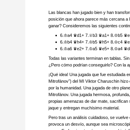
Las blancas han jugado bien y han transfo
posición que ahora parece más cercana a l
ganar? Consideremos las siguientes conti
6.♔a4 ♛d1+ 7.♕b3 ♛a1+ 8.♔b5 ♛e
6.♔b4 ♛h4+ 7.♔b5 ♛h5+ 8.♔c4 ♛e
6.♔a6 ♛e2+ 7.♔a5 ♛e5+ 8.♔a4 ♛d
Todas las variantes terminan en tablas. S
¿Pero cómo podrían conseguirlo? Con la 
¡Qué idea! Una jugada que fue estudiada en
Mitrofánov") del MI Viktor Charuschin hizo 
por la humanidad. Una jugada de otro plane
Mitrofánov. Una jugada hermosa, profunda, 
propias amenazas de dar mate, sacrifican 
jaque y entregan muchísimo material.
Pero tras un análisis cuidadoso, se vuelv
provoca un desvío, aunque sea microscópico