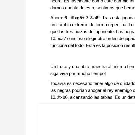
negra. Es fascinante cómo este cambio ínfimo
darnos cuenta de esto, sentimos que hemos
Ahora:
6...
♛
xg5+ 7.
♔
a6!
. Tras esta jugada
un cambio extremo de forma repentina. L
que las tres piezas del oponente. Las neg
10.bxa7 o incluso elegir otro orden de ju
funciona del todo. Esta es la posición resul
Un truco y una obra maestra al mismo tiemp
siga viva por mucho tiempo!
Todavía es necesario tener algo de cuidado
las negras podrían ahogar al rey enemi
10.♔xb6, alcanzando las tablas. Es un deta