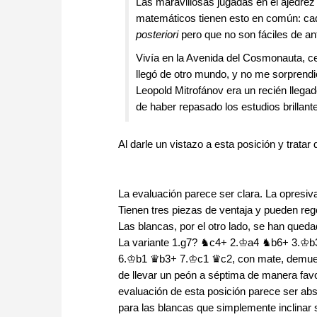
Las maravillosas jugadas en el ajedrez
matemáticos tienen esto en común: cad
posteriori
pero que no son fáciles de an
Vivía en la Avenida del Cosmonauta, c
llegó de otro mundo, y no me sorprendi
Leopold Mitrofánov era un recién llegad
de haber repasado los estudios brillant
Al darle un vistazo a esta posición y tratar
La evaluación parece ser clara. La opresiv
Tienen tres piezas de ventaja y pueden reg
Las blancas, por el otro lado, se han queda
La variante 1.g7? ♞c4+ 2.♔a4 ♞b6+ 3.♔
6.♔b1 ♛b3+ 7.♔c1 ♛c2, con mate, demuestr
de llevar un peón a séptima de manera favora
evaluación de esta posición parece ser ab
para las blancas que simplemente inclinar