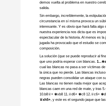
demos vuelta al problema en nuestro cereb
salida.
Sin embargo, increíblemente, la estipulaci
circunstancia en sí misma provoca un súbit
interesante. Y es obvio que hará falta algo 
nuestra experiencia nos dicta que es imposi
espectacular de la historia. Al menos es l
jugada ha provocado que el estudio se con
composición.
La solución (que se puede reproducir al fin
que uno podría esperar con blancas.
1...
♚
cual las blancas no pasa a ser víctimas de
la única que no pierde. Las blancas inclu
negras pueden consolidar un ataque con s
Las blancas no tienen nada mejor que acept
blancas caen en una red de mate, y tra
10.b8♕+ ♚xb8 11.♕d6+ ♚c8 12.♕c6+ ♚d8 
♛
xh5+
, y este es el segundo jaque que la