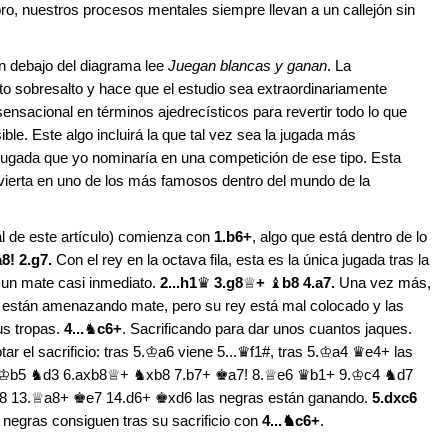
ro, nuestros procesos mentales siempre llevan a un callejón sin
ón debajo del diagrama lee
Juegan blancas y ganan
. La
o sobresalto y hace que el estudio sea extraordinariamente
sensacional en términos ajedrecísticos para revertir todo lo que
ble. Este algo incluirá la que tal vez sea la jugada más
a jugada que yo nominaría en una competición de ese tipo. Esta
vierta en uno de los más famosos dentro del mundo de la
al de este artículo) comienza con
1.b6+
, algo que está dentro de lo
a8! 2.g7.
Con el rey en la octava fila, esta es la única jugada tras la
 un mate casi inmediato.
2...h1
♛
3.g8
♕
+
♝
b8 4.a7.
Una vez más,
so están amenazando mate, pero su rey está mal colocado y las
us tropas.
4...
♞
c6+
. Sacrificando para dar unos cuantos jaques.
ar el sacrificio: tras 5.♔a6 viene 5...♛f1#, tras 5.♔a4 ♛e4+ las
s 5.♔b5 ♞d3 6.axb8♕+ ♞xb8 7.b7+ ♚a7! 8.♕e6 ♛b1+ 9.♔c4 ♞d7
13.♕a8+ ♚e7 14.d6+ ♚xd6 las negras están ganando.
5.dxc6
s negras consiguen tras su sacrificio con
4...♞c6+
.