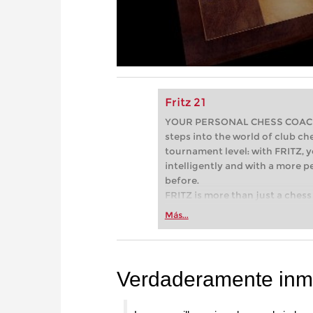
Fritz 21
YOUR PERSONAL CHESS COACH - 
steps into the world of club che
tournament level: with FRITZ, y
intelligently and with a more 
before.
FRITZ is more than just a chess 
Whether you’re taking your firs
Más...
or already playing at a tournam
more efficiently, intelligently
approach than ever before.
Verdaderamente inmo