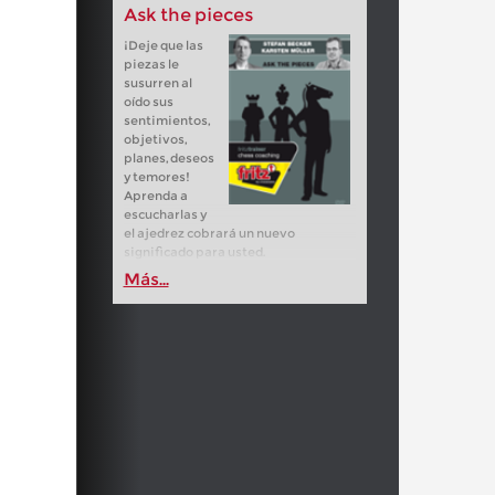
Ask the pieces
¡Deje que las
piezas le
susurren al
oído sus
sentimientos,
objetivos,
planes, deseos
y temores!
Aprenda a
escucharlas y
el ajedrez cobrará un nuevo
significado para usted.
Más...