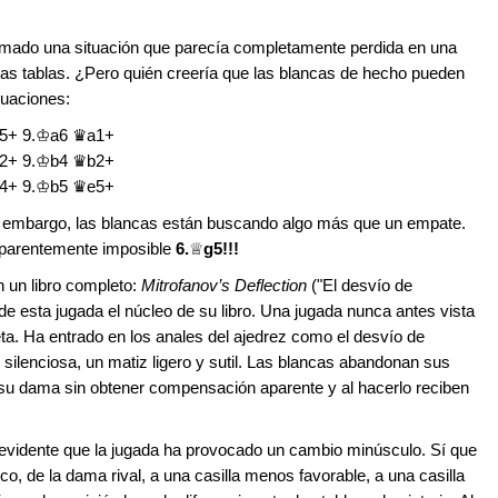
rmado una situación que parecía completamente perdida en una
as tablas. ¿Pero quién creería que las blancas de hecho pueden
nuaciones:
5+ 9.♔a6 ♛a1+
2+ 9.♔b4 ♛b2+
4+ 9.♔b5 ♛e5+
in embargo, las blancas están buscando algo más que un empate.
aparentemente imposible
6.
♕
g5!!!
 un libro completo:
Mitrofanov’s Deflection
("El desvío de
de esta jugada el núcleo de su libro. Una jugada nunca antes vista
ta. Ha entrado en los anales del ajedrez como el desvío de
silenciosa, un matiz ligero y sutil. Las blancas abandonan sus
su dama sin obtener compensación aparente y al hacerlo reciben
e evidente que la jugada ha provocado un cambio minúsculo. Sí que
, de la dama rival, a una casilla menos favorable, a una casilla