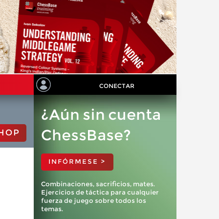
CONECTAR
¿Aún sin cuenta
ChessBase?
HOP
INFÓRMESE >
Combinaciones, sacrificios, mates.
Ejercicios de táctica para cualquier
fuerza de juego sobre todos los
temas.