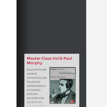
Master Class Vol.9: Paul
Morphy
Exponente del
ajedrez
romántico y de
los genios
adelantados a
su tiempo,
disfrute
aprendiendo
ajedrez con
Paul Morphy