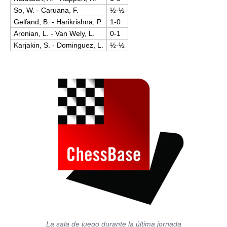
So, W. - Caruana, F.
½-½
Gelfand, B. - Harikrishna, P.
1-0
Aronian, L. - Van Wely, L.
0-1
Karjakin, S. - Dominguez, L.
½-½
La sala de juego durante la última jornada