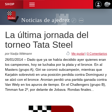
SHOP
TOGGLE
NAVIGATION
Noticias de ajedrez
La última jornada del
torneo Tata Steel
por Nadja Wittmann
Me gusta!
|
0 Comentarios
26/01/2014 – Dado que ya se había decidido ayer quienes eran
los campeones, hoy se luchaba por la plata y el bronce. En al
Masters (grupo A), Giri se coronó subcampeón, mientras que
Karjakin sobrevivió en una posición perdida contra Domínguez y
se alzó con el bronce. Aronian perdió una partida ganada contra
Van Wely en los apuros de tiempo. En el Challengers (grupo B),
Timman fue 2º, por delante de Jobava. Rondas finales...