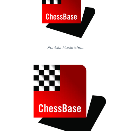
Pentala Harikrishna