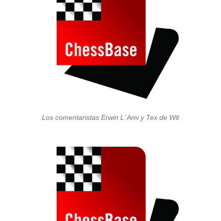
Los comentaristas Erwin L´Ami y Tex de Wit