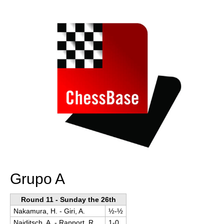
train more efficiently, intelligently and with a
more personalised approach than ever before.
Grupo A
Round 11 - Sunday the 26th
Nakamura, H. - Giri, A.
½-½
Naiditsch, A. - Rapport, R.
1-0