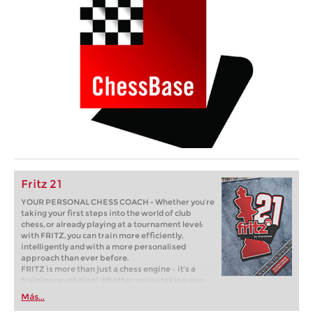
Fritz 21
YOUR PERSONAL CHESS COACH - Whether you’re
taking your first steps into the world of club
chess, or already playing at a tournament level:
with FRITZ, you can train more efficiently,
intelligently and with a more personalised
approach than ever before.
FRITZ is more than just a chess engine – it’s a
training revolution! Whether you’re taking your
first steps into the world of club chess, or already
Más...
playing at a tournament level: with FRITZ, you can