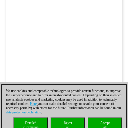
We use cookies and comparable technologies to provide certain functions, to improve
the user experience and to offer interest-oriented content. Depending on their intended
use, analysis cookies and marketing cookies may be used in addition to technically
required cookies.
Here
you can make detailed settings or revoke your consent (if
necessary partially) with effect for the future. Further information can be found in our
data protection declaration
.
Detailed
Reject
Accept
information
all
all